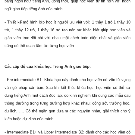
bằng ngôn ngữ tiếng Anh, đồng thời, giúp học viên tự tin hơn với ngôn
ngữ giao tiếp tiếng Anh của mình.
- Thiết kế mô hình lớp học ít người ưu việt với: 1 thầy 1 trò,1 thầy 10
trò, 1 thầy 12 trò, 1 thầy 16 trò tạo nên sự khác biệt giúp học viên và
giáo viên trao đổi bài với nhau một cách toàn diện nhất và giáo viên
cũng có thể quan tâm tới từng học viên.
Các cấp độ của khóa học Tiếng Anh giao tiếp:
- Pre-intermediate B1: Khóa học này dành cho học viên có vốn từ vựng
và ngữ pháp căn bản. Sau khi kết thúc khóa học, học viên có thể sử
dụng tiếng Anh một cách độc lập, có kinh nghiệm khi dùng các mẫu câu
thông thường trong từng trường hợp khác nhau: công sở, trường học,
du lịch, …. Có thể ngắn gọn đưa ra các nguyên nhân, giải thích cho ý
kiến hoặc dự định của mình.
- Intermediate B1+ và Upper Intermediate B2: dành cho các học viên có