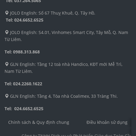
Tel: 037.264.5065
JOLO English: Số 67 Thuỵ Khuê, Q. Tây Hồ.
Tel:
024.6652.6525
JOLO English: S4.01, Vinhomes Smart City, Tây Mỗ, Q. Nam
Từ Liêm.
Tel: 0988.313.868
GLN English: Tầng 12 toà nhà Handico, KĐT mới Mễ Trì,
Nam Từ Liêm.
Tel: 024.2260.1622
GLN English: Tầng 4, Tòa nhà Coalimex, 33 Tràng Thi.
Tel: 024.6652.6525
Chính sách & Quy định chung
Điều khoản sử dụng
Công ty TNHH Dịch vụ và Phát triển Giáo dục Toàn Cầu 