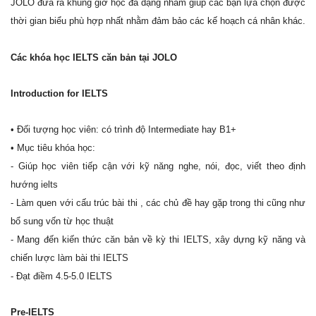
JOLO đưa ra khung giờ học đa dạng nhằm giúp các bạn lựa chọn được
thời gian biểu phù hợp nhất nhằm đảm bảo các kế hoạch cá nhân khác.
Các khóa học IELTS căn bản tại JOLO
Introduction for IELTS
• Đối tượng học viên: có trình độ Intermediate hay B1+
• Mục tiêu khóa học:
- Giúp học viên tiếp cận với kỹ năng nghe, nói, đọc, viết theo định
hướng ielts
- Làm quen với cấu trúc bài thi , các chủ đề hay gặp trong thi cũng như
bổ sung vốn từ học thuật
- Mang đến kiến thức căn bản về kỳ thi IELTS, xây dựng kỹ năng và
chiến lược làm bài thi IELTS
- Đạt điềm 4.5-5.0 IELTS
Pre-IELTS