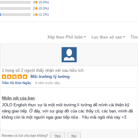
3
(
0.0%
)
2
(
0.0%
)
1
(
2.1%
)
Xếp theo
Phổ biến
Lọc theo số sao
Tìm
1
trong số
2
người thấy nhận xét sau hữu ích
Môi trường lý tưởng
Trần Vũ Kim Ngân
·
9 năm trước đây.
Nhận xét của bạn
JOLO English thực sự là một môi trường lí tưởng để mình cải thiện kỹ
năng giao tiếp. Ở đây, với sự giúp đỡ của các thầy cô, các bạn, mình đã
không còn là một người ngại giao tiếp nữa . Yêu mãi ngôi nhà này <3
Review có ích cho bạn không?
Yes
No