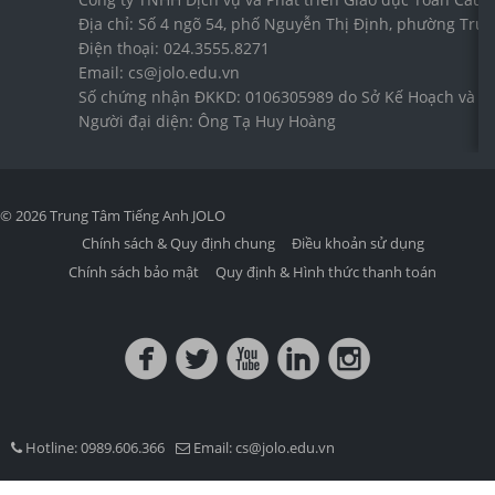
Địa chỉ: Số 4 ngõ 54, phố Nguyễn Thị Định, phường Trun
Điện thoại: 024.3555.8271
Email: cs@jolo.edu.vn
Số chứng nhận ĐKKD: 0106305989 do Sở Kế Hoạch và Đầ
Người đại diện: Ông Tạ Huy Hoàng
© 2026 Trung Tâm Tiếng Anh JOLO
Chính sách & Quy định chung
Điều khoản sử dụng
Chính sách bảo mật
Quy định & Hình thức thanh toán
circlefacebook
circletwitterbird
circleyoutube
circlelinkedin
circleinstagram
Hotline: 0989.606.366
Email:
cs@jolo.edu.vn