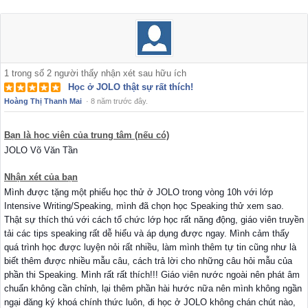
1
trong số
2
người thấy nhận xét sau hữu ích
Học ở JOLO thật sự rất thích!
Hoàng Thị Thanh Mai
·
8 năm trước đây.
Bạn là học viên của trung tâm (nếu có)
JOLO Võ Văn Tần
Nhận xét của bạn
Mình được tặng một phiếu học thử ở JOLO trong vòng 10h với lớp
Intensive Writing/Speaking, mình đã chọn học Speaking thử xem sao.
Thật sự thích thú với cách tổ chức lớp học rất năng động, giáo viên truyền
tải các tips speaking rất dễ hiểu và áp dụng được ngay. Mình cảm thấy
quá trình học được luyện nỏi rất nhiều, làm mình thêm tự tin cũng như là
biết thêm được nhiều mẫu câu, cách trả lời cho những câu hỏi mẫu của
phần thi Speaking. Mình rất rất thích!!! Giáo viên nước ngoài nên phát âm
chuẩn không cần chỉnh, lại thêm phần hài hước nữa nên mình không ngần
ngại đăng ký khoá chính thức luôn, đi học ở JOLO không chán chút nào,