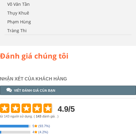
Võ Văn Tần
Thụy Khuê
Phạm Hùng
Tràng Thi
Đánh giá chúng tôi
NHẬN XÉT CỦA KHÁCH HÀNG
VIẾT ĐÁNH GIÁ CỦA BẠN
4.9
/
5
từ
143
người sử dụng.
(
143
đánh giá . )
5
(
93.7%
)
4
(
4.2%
)