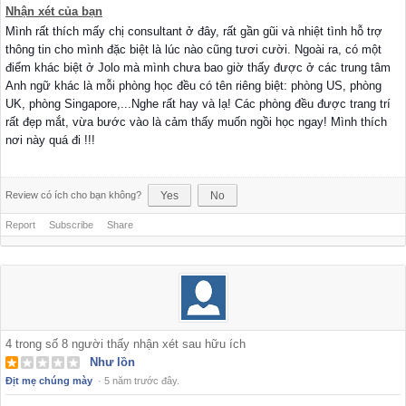
Nhận xét của bạn
Mình rất thích mấy chị consultant ở đây, rất gần gũi và nhiệt tình hỗ trợ
thông tin cho mình đặc biệt là lúc nào cũng tươi cười. Ngoài ra, có một
điểm khác biệt ở Jolo mà mình chưa bao giờ thấy được ở các trung tâm
Anh ngữ khác là mỗi phòng học đều có tên riêng biệt: phòng US, phòng
UK, phòng Singapore,...Nghe rất hay và lạ! Các phòng đều được trang trí
rất đẹp mắt, vừa bước vào là cảm thấy muốn ngồi học ngay! Mình thích
nơi này quá đi !!!
Review có ích cho bạn không?
Yes
No
Report
Subscribe
Share
4
trong số
8
người thấy nhận xét sau hữu ích
Như lồn
Địt mẹ chúng mày
·
5 năm trước đây.