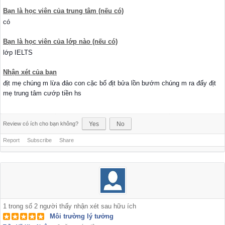
Bạn là học viên của trung tâm (nếu có)
có
Bạn là học viên của lớp nào (nếu có)
lớp IELTS
Nhận xét của bạn
địt mẹ chúng m lừa đảo con cặc bố địt bửa lồn bướm chúng m ra đấy địt
mẹ trung tâm cướp tiền hs
Review có ích cho bạn không?
Yes
No
Report
Subscribe
Share
1
trong số
2
người thấy nhận xét sau hữu ích
Môi trường lý tưởng