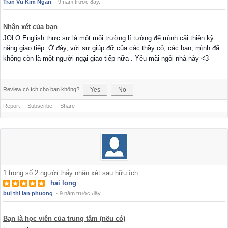
Trần Vũ Kim Ngân
·
9 năm trước đây.
Nhận xét của bạn
JOLO English thực sự là một môi trường lí tưởng để mình cải thiện kỹ
năng giao tiếp. Ở đây, với sự giúp đỡ của các thầy cô, các bạn, mình đã
không còn là một người ngại giao tiếp nữa . Yêu mãi ngôi nhà này <3
Review có ích cho bạn không?
Yes
No
Report
Subscribe
Share
1
trong số
2
người thấy nhận xét sau hữu ích
hai long
bui thi lan phuong
·
9 năm trước đây.
Bạn là học viên của trung tâm (nếu có)