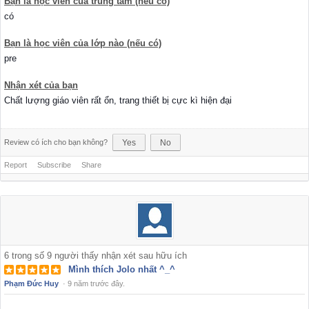
Bạn là học viên của trung tâm (nếu có)
có
Bạn là học viên của lớp nào (nếu có)
pre
Nhận xét của bạn
Chất lượng giáo viên rất ổn, trang thiết bị cực kì hiện đại
Review có ích cho bạn không?
Yes
No
Report
Subscribe
Share
6
trong số
9
người thấy nhận xét sau hữu ích
Mình thích Jolo nhất ^_^
Phạm Đức Huy
·
9 năm trước đây.