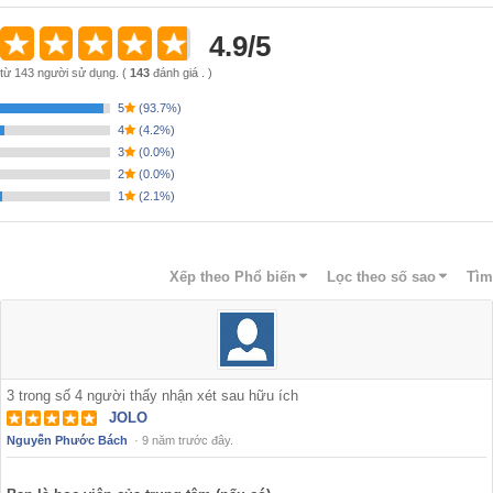
4.9
/
5
từ
143
người sử dụng.
(
143
đánh giá . )
5
(
93.7%
)
4
(
4.2%
)
3
(
0.0%
)
2
(
0.0%
)
1
(
2.1%
)
Xếp theo
Phổ biến
Lọc theo số sao
Tìm
3
trong số
4
người thấy nhận xét sau hữu ích
JOLO
Nguyễn Phước Bách
·
9 năm trước đây.