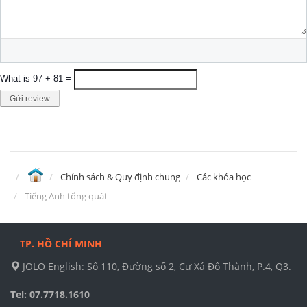
What is 97 + 81 =
Gửi review
Chính sách & Quy định chung
Các khóa học
Tiếng Anh tổng quát
TP. HỒ CHÍ MINH
JOLO English: Số 110, Đường số 2, Cư Xá Đô Thành, P.4, Q3.
Tel: 07.7718.1610