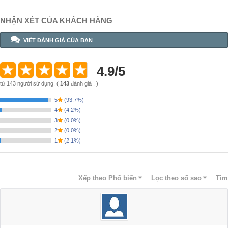
NHẬN XÉT CỦA KHÁCH HÀNG
VIẾT ĐÁNH GIÁ CỦA BẠN
4.9
/
5
từ
143
người sử dụng.
(
143
đánh giá . )
5
(
93.7%
)
4
(
4.2%
)
3
(
0.0%
)
2
(
0.0%
)
1
(
2.1%
)
Xếp theo
Phổ biến
Lọc theo số sao
Tìm