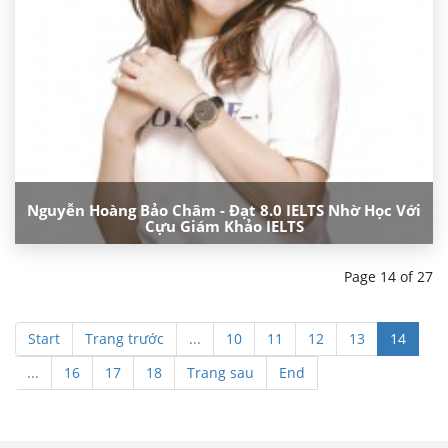
Nguyễn Hoàng Bảo Châm - Đạt 8.0 IELTS Nhờ Học Với
Cựu Giám Khảo IELTS
Page 14 of 27
Start
Trang trước
...
10
11
12
13
14
...
16
17
18
Trang sau
End