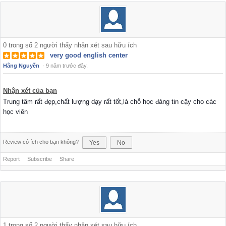
0
trong số
2
người thấy nhận xét sau hữu ích
very good english center
Hằng Nguyễn
·
9 năm trước đây.
Nhận xét của bạn
Trung tâm rất đẹp,chất lượng dạy rất tốt,là chỗ học đáng tin cậy cho các
học viên
Review có ích cho bạn không?
Yes
No
Report
Subscribe
Share
1
trong số
2
người thấy nhận xét sau hữu ích