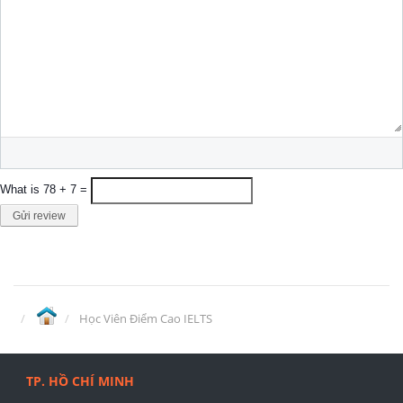
What is 78 + 7 =
Gửi review
Học Viên Điểm Cao IELTS
TP. HỒ CHÍ MINH