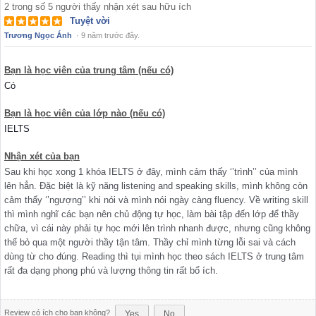
2
trong số
5
người thấy nhận xét sau hữu ích
Tuyệt vời
Trương Ngọc Ánh
·
9 năm trước đây.
Bạn là học viên của trung tâm (nếu có)
Có
Bạn là học viên của lớp nào (nếu có)
IELTS
Nhận xét của bạn
Sau khi học xong 1 khóa IELTS ở đây, mình cảm thấy ‘’trình’’ của mình
lên hẳn. Đặc biệt là kỹ năng listening and speaking skills, mình không còn
cảm thấy ‘’ngượng’’ khi nói và mình nói ngày càng fluency. Về writing skill
thì mình nghĩ các bạn nên chủ động tự học, làm bài tập đến lớp để thầy
chữa, vì cái này phải tự học mới lên trình nhanh được, nhưng cũng không
thể bỏ qua một người thầy tận tâm. Thầy chỉ mình từng lỗi sai và cách
dùng từ cho đúng. Reading thì tụi mình học theo sách IELTS ở trung tâm
rất đa dạng phong phú và lượng thông tin rất bổ ích.
Review có ích cho bạn không?
Yes
No