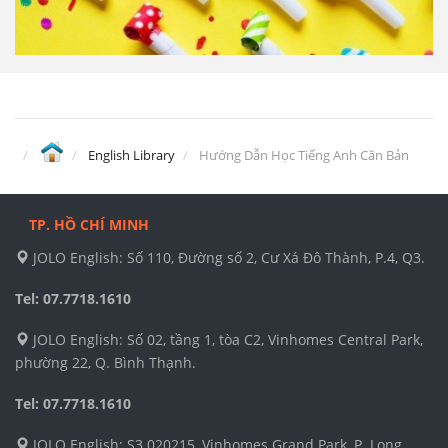
English Library
Hướng Dẫn Học Tiếng Anh Căn Bản
TP. HỒ CHÍ MINH
JOLO English: Số 110, Đường số 2, Cư Xá Đô Thành, P.4, Q3.
Tel: 07.7718.1610
JOLO English: Số 02, tầng 1, tòa C2, Vinhomes Central Park,
phường 22, Q. Bình Thạnh.
Tel: 07.7718.1610
JOLO English: S3.020215, Vinhomes Grand Park, P. Long