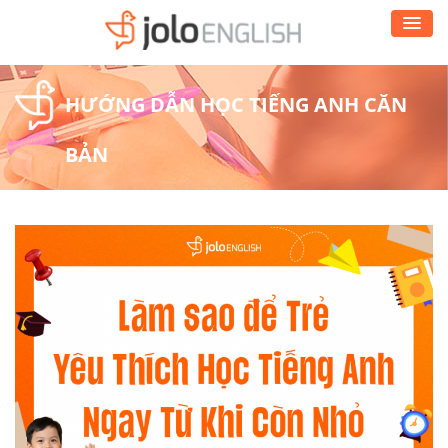
HƯỚNG DẪN HỌC TIẾNG ANH CĂN
BẢN