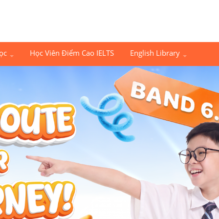
Học
Học Viên Điểm Cao IELTS
English Library