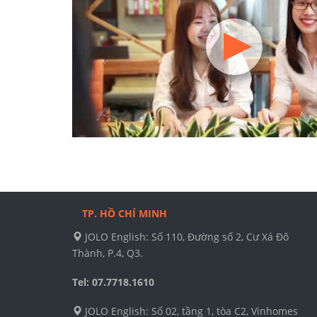
TP. HỒ CHÍ MINH
JOLO English: Số 110, Đường số 2, Cư Xá Đô
Thành, P.4, Q3.
Tel: 07.7718.1610
JOLO English: Số 02, tầng 1, tòa C2, Vinhomes