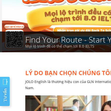
Find Your Route - Start 
Mọi lộ trình đề có thể chạm tới 8.0 IELTS
LÝ DO BẠN CHỌN CHÚNG TÔ
JOLO English là thương hiệu con của GLN Internat
Nam.