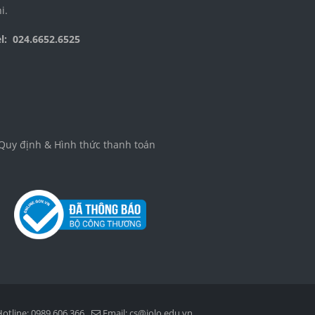
i.
el: 024.6652.6525
Quy định & Hình thức thanh toán
otline: 0989.606.366
Email:
cs@jolo.edu.vn