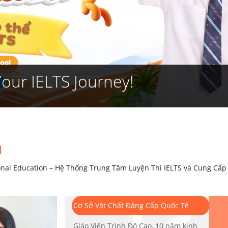
Your IELTS Journey!
I
ional Education – Hệ Thống Trung Tâm Luyện Thi IELTS và Cung Cấp
Cơ Sở Vật Chất Đẳng Cấp Quốc Tế
Giáo Viên Trình Độ Cao, 10 năm kinh