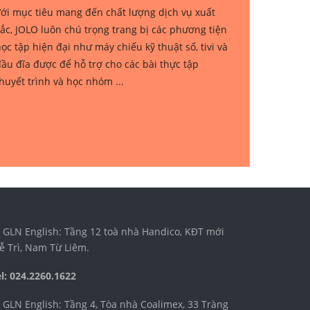
ới mục tiêu mang đến chất lượng dịch vụ xuất
ắc, JOLO luôn chú trọng trang bị các phương tiện
ọc tập hiện đại như máy chiếu kỹ thuật số, tivi và
ầu đĩa được để hỗ trợ cho các bài thực tập
huyết trình và học nhóm ...
GLN English: Tầng 12 toà nhà Handico, KĐT mới
ễ Trì, Nam Từ Liêm.
l: 024.2260.1622
GLN English: Tầng 4, Tòa nhà Coalimex, 33 Tràng