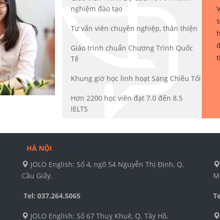
V
nghiệm đào tạo
s
Tư vấn viên chuyên nghiệp, thân thiện
h
đ
Giáo trình chuẩn Chương Trình Quốc
t
Tế
Khung giờ học linh hoạt Sáng Chiều Tối
Hơn 2200 học viên đạt 7.0 đến 8.5
IELTS
HÀ NỘI
JOLO English: Số 4, ngõ 54 Nguyễn Thị Định, Q.
Cầu Giấy.
M
Tel: 037.264.5065
Te
JOLO English: Số 67 Thuỵ Khuê, Q. Tây Hồ.