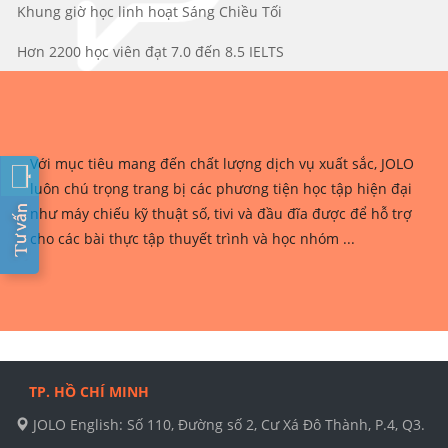
Khung giờ học linh hoạt Sáng Chiều Tối
Hơn 2200 học viên đạt 7.0 đến 8.5 IELTS
Với mục tiêu mang đến chất lượng dịch vụ xuất sắc, JOLO
luôn chú trọng trang bị các phương tiện học tập hiện đại
như máy chiếu kỹ thuật số, tivi và đầu đĩa được để hỗ trợ
cho các bài thực tập thuyết trình và học nhóm ...
TP. HỒ CHÍ MINH
JOLO English: Số 110, Đường số 2, Cư Xá Đô Thành, P.4, Q3.