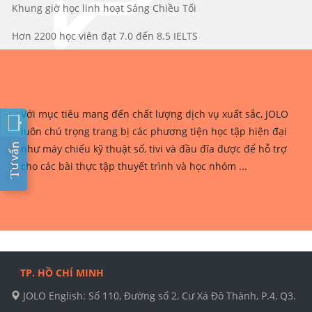
Khung giờ học linh hoạt Sáng Chiều Tối
Hơn 2200 học viên đạt 7.0 đến 8.5 IELTS
Với mục tiêu mang đến chất lượng dịch vụ xuất sắc, JOLO
luôn chú trọng trang bị các phương tiện học tập hiện đại
như máy chiếu kỹ thuật số, tivi và đầu đĩa được để hỗ trợ
cho các bài thực tập thuyết trình và học nhóm ...
TP. HỒ CHÍ MINH
JOLO English: Số 110, Đường số 2, Cư Xá Đô Thành, P.4, Q3.