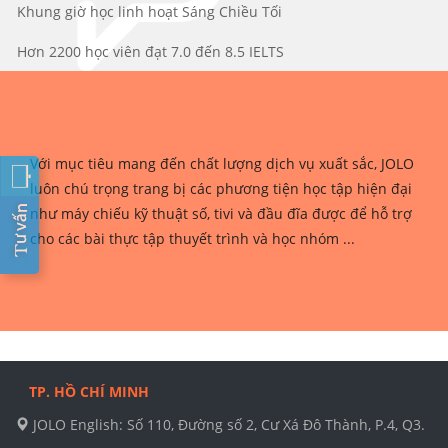
Khung giờ học linh hoạt Sáng Chiều Tối
Hơn 2200 học viên đạt 7.0 đến 8.5 IELTS
Với mục tiêu mang đến chất lượng dịch vụ xuất sắc, JOLO
luôn chú trọng trang bị các phương tiện học tập hiện đại
như máy chiếu kỹ thuật số, tivi và đầu đĩa được để hỗ trợ
cho các bài thực tập thuyết trình và học nhóm ...
TP. HỒ CHÍ MINH
JOLO English: Số 110, Đường số 2, Cư Xá Đô Thành, P.4, Q3.