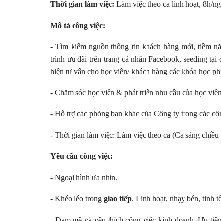
Thời gian làm việc:
Làm việc theo ca linh hoạt, 8h/ng
Mô tả công việc:
- Tìm kiếm nguồn thông tin khách hàng mới, tiềm năn
trình ưu đãi trên trang cá nhân Facebook, seeding tạ
hiện tư vấn cho học viên/ khách hàng các khóa học phù
- Chăm sóc học viên & phát triển nhu cầu của học viên
- Hỗ trợ các phòng ban khác của Công ty trong các cô
- Thời gian làm việc: Làm việc theo ca (Ca sáng chiều 
Yêu cầu công việc:
- Ngoại hình ưa nhìn.
- Khéo léo trong
giao tiếp
. Linh hoạt, nhạy bén, tinh t
- Đam mê và yêu thích công việc kinh doanh. Ưu tiên