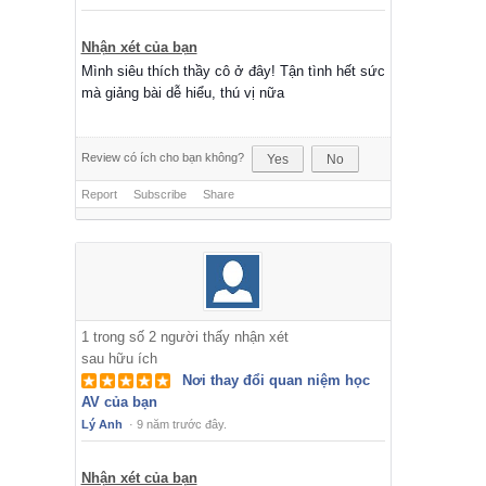
Nhận xét của bạn
Mình siêu thích thầy cô ở đây! Tận tình hết sức
mà giảng bài dễ hiểu, thú vị nữa
Review có ích cho bạn không?
Yes
No
Report
Subscribe
Share
1
trong số
2
người thấy nhận xét
sau hữu ích
Nơi thay đổi quan niệm học
AV của bạn
Lý Anh
·
9 năm trước đây.
Nhận xét của bạn