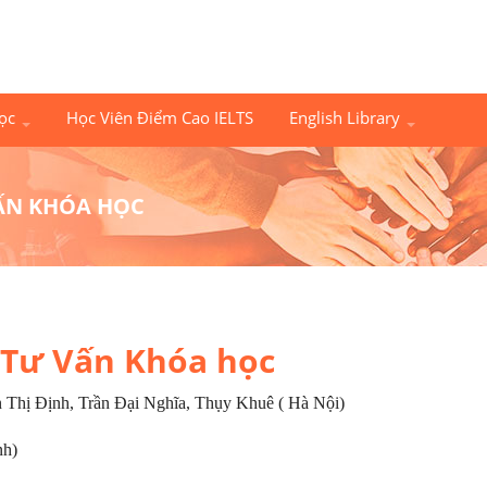
Học
Học Viên Điểm Cao IELTS
English Library
ẤN KHÓA HỌC
Tư Vấn Khóa học
Thị Định, Trần Đại Nghĩa, Thụy Khuê ( Hà Nội)
h)