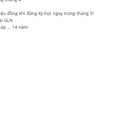
riệu đồng khi đăng ký học ngay trong tháng 5!
ại GLN
háp ... 14 năm