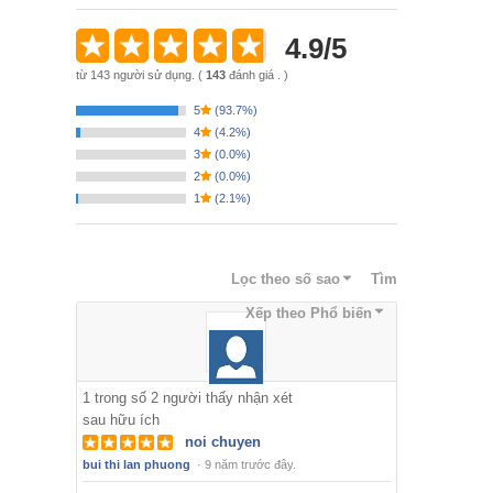
4.9
/
5
từ
143
người sử dụng.
(
143
đánh giá . )
5
(
93.7%
)
4
(
4.2%
)
3
(
0.0%
)
2
(
0.0%
)
1
(
2.1%
)
Lọc theo số sao
Tìm
Xếp theo
Phổ biến
1
trong số
2
người thấy nhận xét
sau hữu ích
noi chuyen
bui thi lan phuong
·
9 năm trước đây.