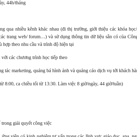
ày, 44h/tháng
g qua nhiều kênh khác nhau (đi thị trường, giới thiệu các khóa học
i các trang web/ forum…) và sử dụng thông tin dữ liệu sẵn có của Côn
 hợp theo nhu cầu và trình độ hiện tại
 với các chương trình học tiếp theo
ng tác marketing, quảng bá hình ảnh và quảng cáo dịch vụ tới khách hà
từ 8:00, ca chiều tối từ 13:30. Làm việc 8 giờ/ngày, 44 giờ/tuần)
ế trong giải quyết công việc
 ứng viên có kinh nghiệm tư vấn trong các lĩnh vực giáo dục, spa, n