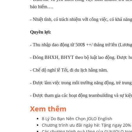
bảo hiểm….
- Nhiệt tình, có trách nhiệm với công việc, có khả năn
Quyền lợi:
- Thu nhập dao động từ 500$ ++/ tháng trở lên (Lươn
- Đóng BHXH, BHYT theo bộ luật lao động. Được hưở
- Chế độ nghỉ lễ Tết, đi du lịch hằng năm.
- Được làm việc trong môi trường năng động, trẻ trung,
- Được tham gia các hoạt động teambuilding và sự kiệ
Xem thêm
8 Lý Do Bạn Nên Chọn JOLO English
Chương trình ưu đãi ngày hè: Tặng ngay 20% h
Các chương trình quà tặng của GLN/JOLO tro