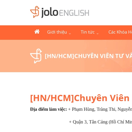
Giới thiệu
Tin tức
Các Khóa 
[HN/HCM]CHUYÊN VIÊN TƯ V
[HN/HCM]Chuyên Viên 
Địa điểm làm việc:
+ Phạm Hùng, Tràng Thi, Nguyễn 
+ Quận 3, Tân Cảng (Hồ Chí Min