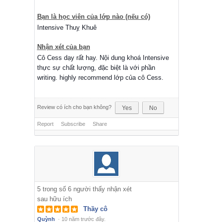
Bạn là học viên của lớp nào (nếu có)
Intensive Thuỵ Khuê
Nhận xét của bạn
Cô Cess dạy rất hay. Nội dung khoá Intensive
thực sự chất lượng, đặc biệt là với phần
writing. highly recommend lớp của cô Cess.
Review có ích cho bạn không?
Yes
No
Report
Subscribe
Share
5
trong số
6
người thấy nhận xét
sau hữu ích
Thầy cô
Quỳnh
·
10 năm trước đây.