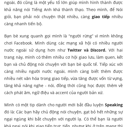
ngoài, đó cũng là một yếu tố lớn giúp mình hình thành được
khả năng nói Tiếng Anh khá thành thạo. Theo mình, để Nói
giỏi, bạn phải nói chuyện thật nhiều, càng
giao tiếp
nhiều
càng nhanh tiến bộ.
Bạn bè xung quanh gọi mình là “người rừng” vì mình không
chơi Facebook. Mình dùng các mạng xã hội có nhiều người
nước ngoài sử dụng hơn như
Twitter và Discord.
Với hai
trang này, mình có thêm nhiều cơ hội giao lưu, làm quen, kết
bạn và chủ động nói chuyện với bạn bè quốc tế. Tiếp xúc với
càng nhiều người nước ngoài, mình càng biết thêm được
nhiều nét văn hóa trong giao tiếp, vừa tăng được vốn từ vựng,
tăng khả năng nghe - nói, đồng thời cũng học được thêm về
cách phát âm, ngữ điệu và accent của người bản xứ.
Mình có một tip dành cho người mới bắt đầu luyện
Speaking
đó là: Các bạn hãy chủ động nói chuyện, gạt bỏ hết những sự
ngại ngùng khi bắt chuyện với người lạ. Có thể bạn là người
khá ngại nói khi giao tiếp trực tiếp, nhưng khi ở trên mạng thì