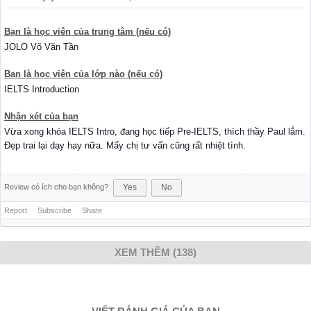
Bạn là học viên của trung tâm (nếu có)
JOLO Võ Văn Tần
Bạn là học viên của lớp nào (nếu có)
IELTS Introduction
Nhận xét của bạn
Vừa xong khóa IELTS Intro, đang học tiếp Pre-IELTS, thích thầy Paul lắm.
Đẹp trai lại dạy hay nữa. Mấy chị tư vấn cũng rất nhiệt tình.
Review có ích cho bạn không?
Yes
No
Report
Subscribe
Share
XEM THÊM (138)