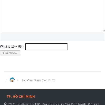
What is 15 + 98 =
Gửi review
Học Viên Điểm Cao IELTS
TP. HỒ CHÍ MINH
JOLO English: Số 110, Đường số 2, Cư Xá Đô Thành, P.4, Q3.