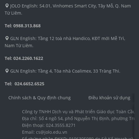
JOLO English: S4.01, Vinhomes Smart City, Tây Mỗ, Q. Nam
Từ Liêm.
Tel: 0988.313.868
GLN English: Tầng 12 toà nhà Handico, KĐT mới Mễ Trì,
Nam Từ Liêm.
Tel: 024.2260.1622
GLN English: Tầng 4, Tòa nhà Coalimex, 33 Tràng Thi.
Tel: 024.6652.6525
Chính sách & Quy định chung
Điều khoản sử dụng
Công ty TNHH Dịch vụ và Phát triển Giáo dục Toàn Cầu 
Địa chỉ: Số 4 ngõ 54, phố Nguyễn Thị Định, phường Trun
Điện thoại: 024.3555.8271
Email: cs@jolo.edu.vn
Số chứng nhận ĐKKD: 0106305989 do Sở Kế Hoạch và Đầ