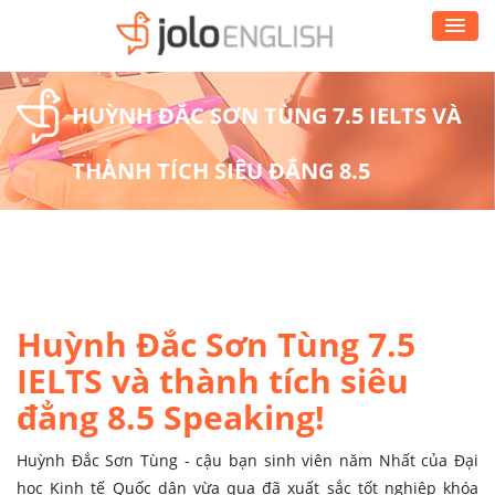
HUỲNH ĐẮC SƠN TÙNG 7.5 IELTS VÀ
THÀNH TÍCH SIÊU ĐẲNG 8.5
SPEAKING!
Huỳnh Đắc Sơn Tùng 7.5
IELTS và thành tích siêu
đẳng 8.5 Speaking!
Huỳnh Đắc Sơn Tùng - cậu bạn sinh viên năm Nhất của Đại
học Kinh tế Quốc dân vừa qua đã xuất sắc tốt nghiệp khóa