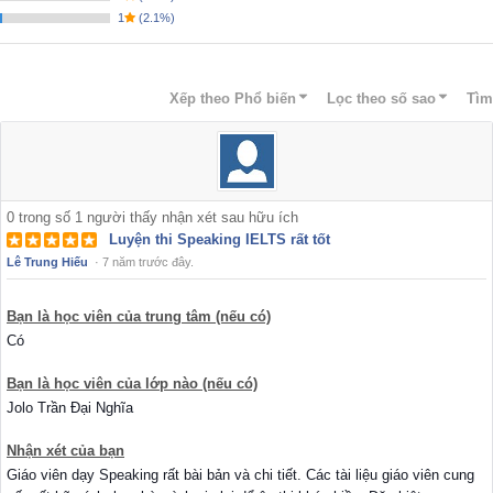
1
(
2.1%
)
Xếp theo
Phổ biến
Lọc theo số sao
Tìm
0
trong số
1
người thấy nhận xét sau hữu ích
Luyện thi Speaking IELTS rất tốt
Lê Trung Hiếu
·
7 năm trước đây.
Bạn là học viên của trung tâm (nếu có)
Có
Bạn là học viên của lớp nào (nếu có)
Jolo Trần Đại Nghĩa
Nhận xét của bạn
Giáo viên dạy Speaking rất bài bản và chi tiết. Các tài liệu giáo viên cung