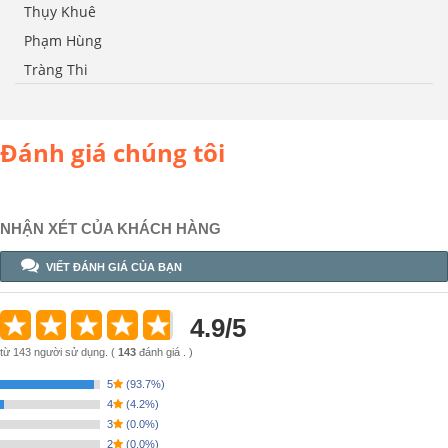
Thụy Khuê
Phạm Hùng
Tràng Thi
Đánh giá chúng tôi
NHẬN XÉT CỦA KHÁCH HÀNG
VIẾT ĐÁNH GIÁ CỦA BẠN
4.9
/
5
từ
143
người sử dụng.
(
143
đánh giá . )
5
(
93.7%
)
4
(
4.2%
)
3
(
0.0%
)
2
(
0.0%
)