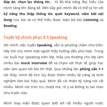
đáp án, chọn lọc thông tin
,... từ đó khả năng đọc hiểu của
mình tăng lên đáng kể. Đến bây giờ, mình đã có thể tự tin với
kỹ năng thu thập thông tin, quét keyword, nắm bắt nội
dung
của bài và có thể hiểu được toàn bộ bài
Listening
và
Reading
.
Tuyệt kỹ chinh phục 8.5 Speaking
Với mình, việc luyện
Speaking
, vẫn là phương châm như trên:
Hãy tìm cho mình một người thầy hướng dẫn phù hợp. Trong
các buổi học Speaking trên lớp, thầy Leo thường cho lớp làm
nhiều bài
mock interview
để va chạm với thực tế, giúp học
viên làm quen với bài thi thật. Qua những lần
phỏng vấn 1-1
với thầy, mình đã tích lũy được thêm nhiều kỹ năng và kinh
nghiệm làm bài hiệu quả. Mình đã cải thiện kỹ năng nói rất
nhiều. Mình nói trơn tru, mượt mà, rõ ý và không bị lan man
như trước nữa.
Mình may mắn được quen biết với rất nhiều người nước