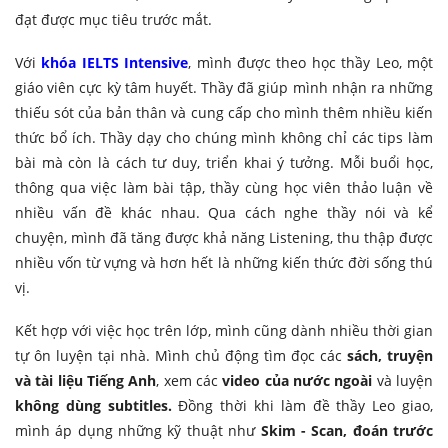
đạt được mục tiêu trước mắt.
Với
khóa IELTS
Intensive
, mình được theo học thầy Leo, một
giáo viên cực kỳ tâm huyết. Thầy đã giúp mình nhận ra những
thiếu sót của bản thân và cung cấp cho mình thêm nhiều kiến
thức bổ ích. Thầy dạy cho chúng mình không chỉ các tips làm
bài mà còn là cách tư duy, triển khai ý tưởng. Mỗi buổi học,
thông qua việc làm bài tập, thầy cùng học viên thảo luận về
nhiều vấn đề khác nhau. Qua cách nghe thầy nói và kể
chuyện, mình đã tăng được khả năng Listening, thu thập được
nhiều vốn từ vựng và hơn hết là những kiến thức đời sống thú
vị.
Kết hợp với việc học trên lớp, mình cũng dành nhiều thời gian
tự ôn luyện tại nhà. Mình chủ động tìm đọc các
sách, truyện
và tài liệu Tiếng Anh
, xem các
video của nước ngoài
và luyện
không dùng subtitles.
Đồng thời khi làm đề thầy Leo giao,
mình áp dụng những kỹ thuật như
Skim - Scan, đoán trước