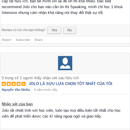
cấp rất hữu ích, bạn bè mình xin lại để ôn thi khá nhiều. Đặc biệt
recommend Jolo cho bạn nào cần ôn thi Speaking, mình chỉ học 1 khoá
Intensive nhưng cảm nhận khả năng nói thay đổi thật sự tốt.
Review có ích cho bạn không?
Yes
No
Report
Subscribe
Share
0
trong số
2
người thấy nhận xét sau hữu ích
JOLO LÀ SỰU LỰA CHỌN TỐT NHẤT CỦA TÔI
Nguyễn Văn Nhiều
·
9 năm trước đây.
Nhận xét của bạn
Jolo rất nhiệt tình với học viên, luôn tạo mọi điều kiện tốt nhất cho học
viên để phát triển được các kĩ năng ngoại ngữ và giao tiếp.