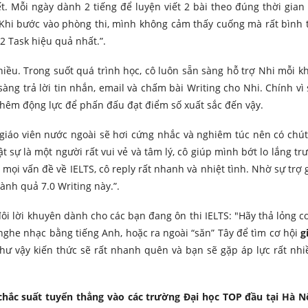
. Mỗi ngày dành 2 tiếng để luyện viết 2 bài theo đúng thời gian t
 Khi bước vào phòng thi, mình không cảm thấy cuống mà rất bình 
2 Task hiệu quả nhất.”.
iều. Trong suốt quá trình học, cô luôn sẵn sàng hỗ trợ Nhi mỗi kh
àng trả lời tin nhắn, email và chấm bài Writing cho Nhi. Chính vì 
 thêm động lực để phấn đấu đạt điểm số xuất sắc đến vậy.
 giáo viên nước ngoài sẽ hơi cứng nhắc và nghiêm túc nên có chút 
 sự là một người rất vui vẻ và tâm lý, cô giúp mình bớt lo lắng trư
 mọi vấn đề về IELTS, cô reply rất nhanh và nhiệt tình. Nhờ sự trợ 
nh quả 7.0 Writing này.”.
ôi lời khuyên dành cho các bạn đang ôn thi IELTS: "Hãy thả lỏng cơ
nghe nhạc bằng tiếng Anh, hoặc ra ngoài “săn” Tây để tìm cơ hội
g
hư vậy kiến thức sẽ rất nhanh quên và bạn sẽ gặp áp lực rất nhi
chắc suất tuyển thẳng vào các trường Đại học TOP đầu tại Hà N