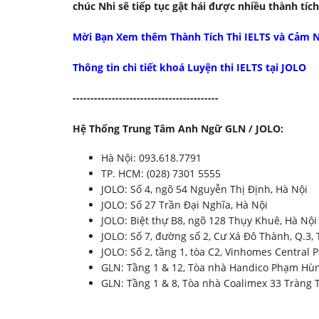
chúc Nhi sẽ tiếp tục gặt hái được nhiều thành tí
Mời Bạn Xem thêm Thành Tích Thi IELTS và Cảm N
Thông tin chi tiết khoá Luyện thi IELTS tại JOLO
-------------------
----------------------
Hệ Thống Trung Tâm Anh Ngữ GLN / JOLO:
Hà Nội: 093.618.7791
TP. HCM: (028) 7301 5555
JOLO: Số 4, ngõ 54 Nguyễn Thị Định, Hà Nội
JOLO: Số 27 Trần Đại Nghĩa, Hà Nội
JOLO: Biệt thự B8, ngõ 128 Thụy Khuê, Hà Nội
JOLO: Số 7, đường số 2, Cư Xá Đô Thành, Q.3
JOLO: Số 2, tầng 1, tòa C2, Vinhomes Central 
GLN: Tầng 1 & 12, Tòa nhà Handico Phạm Hùng
GLN: Tầng 1 & 8, Tòa nhà Coalimex 33 Tràng 