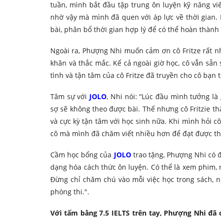
tuần, mình bắt đầu tập trung ôn luyện kỹ năng viết
nhờ vậy mà mình đã quen với áp lực về thời gian.
bài, phân bổ thời gian hợp lý để có thể hoàn thành 
Ngoài ra, Phượng Nhi muốn cảm ơn cô Fritze rất nh
khăn và thắc mắc. Kể cả ngoài giờ học, cô vẫn sẵn s
tình và tận tâm của cô Fritze đã truyền cho cô bạn
Tâm sự với
JOLO
, Nhi nói: “Lúc đầu mình tưởng là
sợ sẽ không theo được bài. Thế nhưng cô Fritzie thật
và cực kỳ tận tâm với học sinh nữa. Khi mình hỏi cô
cô mà mình đã chăm viết nhiều hơn để đạt được thà
Cầm học bổng của
JOLO
trao tặng, Phượng Nhi có đ
dạng hóa cách thức ôn luyện. Có thể là xem phim, 
Đừng chỉ chăm chú vào mỗi việc học trong sách, n
phòng thi.".
Với tấm bằng 7.5 IELTS trên tay, Phượng Nhi đã 