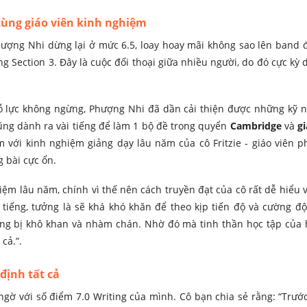
 cùng giáo viên kinh nghiệm
hượng Nhi dừng lại ở mức 6.5, loay hoay mãi không sao lên band 
ng Section 3. Đây là
cuộc đối thoại giữa nhiều người, do đó cực kỳ
nỗ lực không ngừng, Phượng Nhi đã dần cải thiện được những kỹ 
cũng dành ra vài tiếng để làm 1 bộ đề trong quyển
Cambridge
và
gi
với kinh nghiệm giảng dạy lâu năm của cô Fritzie - giáo viên p
 bài cực ổn.
ghiệm lâu năm, chính vì thế nên cách truyền đạt của cô rất dễ hiểu 
 tiếng, tưởng là sẽ khá khó khăn để theo kịp tiến độ và cường độ
ông bị khô khan và nhàm chán. Nhờ đó mà tinh thần học tập của 
cả.”.
 định tất cả
ờ với số điểm 7.0 Writing của mình. Cô bạn chia sẻ rằng: “Trước 