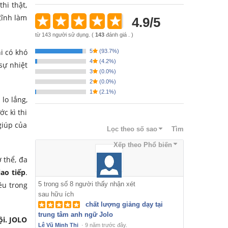
hi thật,
tĩnh làm
4.9
/
5
từ
143
người sử dụng.
(
143
đánh giá . )
i có khó
5
(
93.7%
)
4
(
4.2%
)
sự nhiệt
3
(
0.0%
)
2
(
0.0%
)
1
(
2.1%
)
lo lắng,
ớc kì thi
giúp của
Lọc theo số sao
Tìm
Xếp theo
Phổ biến
 thể, đa
iao tiếp
.
ều trong
5
trong số
8
người thấy nhận xét
sau hữu ích
chất lượng giảng dạy tại
trung tâm anh ngữ Jolo
ội. JOLO
Lê Vũ Minh Thi
·
9 năm trước đây.