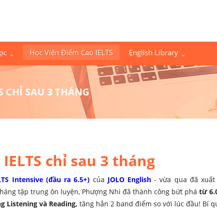
Học
Học Viên Điểm Cao IELTS
English Library
TS CHỈ SAU 3 THÁNG
 IELTS chỉ sau 3 tháng
LTS Intensive (đầu ra 6.5+)
của
JOLO English
- vừa qua đã xuất 
 tháng tập trung ôn luyện, Phượng Nhi đã thành công bứt phá
từ 6.
ng Listening và Reading,
tăng hẳn 2 band điểm so với lúc đầu! Bí q