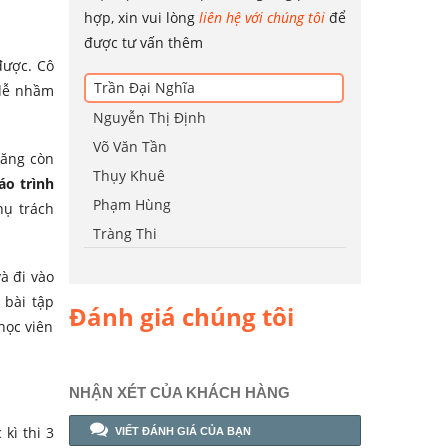
hợp, xin vui lòng
liên hệ với chúng tôi
để
được tư vấn thêm
được. Cô
Trần Đại Nghĩa
 dễ nhầm
Nguyễn Thị Định
Võ Văn Tần
năng còn
Thụy Khuê
áo trình
Phạm Hùng
hụ trách
Tràng Thi
và đi vào
 bài tập
Đánh giá chúng tôi
học viên
NHẬN XÉT CỦA KHÁCH HÀNG
kì thi 3
VIẾT ĐÁNH GIÁ CỦA BẠN