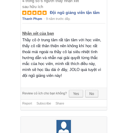
4
trong số
6
người thấy nhận xét
sau hữu ích
Đội ngũ giảng viên tận tâm
Thanh Phạm
·
9 năm trước đây.
Nhận xét của bạn
Thầy cô ở trung tâm rất tận tâm với học viên,
thấy cô rất thân thiện nên không khí học rất
thoải mái ngoài ra thầy cô lại siêu nhiệt tình
hướng dẫn và nhẫn nại giải quyết từng thắc
mắc của học viên, mình rất thích điều này,
mình sẽ học lâu dài ở đây, JOLO quá tuyệt vì
đội ngũ giảng viên này!
Review có ích cho bạn không?
Yes
No
Report
Subscribe
Share