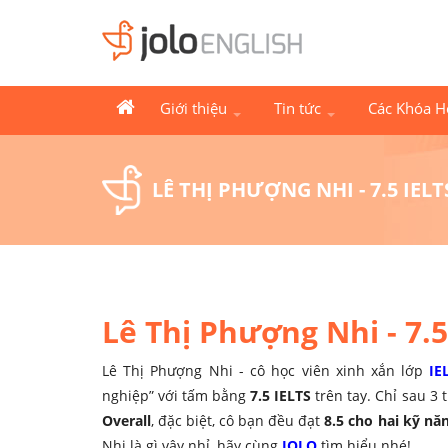
Giới thiệu
Tin tức
Các Khóa 
LÊ THỊ PHƯỢNG NHI - 7.5 IEL
Lê Thị Phượng Nhi - 7.5
Lê Thị Phượng Nhi - cô học viên xinh xắn lớp
IE
nghiệp” với tấm bằng
7.5 IELTS
trên tay. Chỉ sau 3
Overall
, đặc biệt, cô bạn đều đạt
8.5 cho hai kỹ nă
Nhi là gì vậy nhỉ, hãy cùng
JOLO
tìm hiểu nhé!