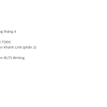
ng tháng 4
i TOEIC
rần Khánh Linh (phần 2)
ện IELTS Writing