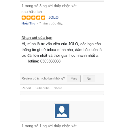
1
trong số
3
người thấy nhận xét
sau hữu ích
JOLO
Hoài Thu
·
7 năm trước đây.
Nhận xét của bạn
Hi, mình là tư vấn viên của JOLO, các bạn cần
thông tin gì cứ inbox mình nha, đảm bảo luôn là
ưu đãi lớn nhất và thời gian học nhanh nhất ạ
Hotline: 0365308008
Review có ích cho bạn không?
Yes
No
Report
Subscribe
Share
1
trong số
1
người thấy nhận xét