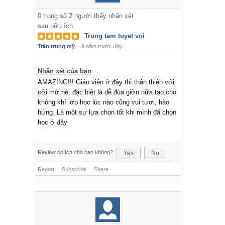
0
trong số
2
người thấy nhận xét
sau hữu ích
Trung tam tuyet voi
Trần trung mỹ
·
9 năm trước đây.
Nhận xét của bạn
AMAZING!!! Giáo viên ở đây thì thân thiện với
cởi mở nè, đặc biệt là dễ đùa giỡn nữa tạo cho
không khí lớp học lúc nào cũng vui tươi, hào
hứng. Là một sự lựa chọn tốt khi mình đã chọn
học ở đây
Review có ích cho bạn không?
Yes
No
Report
Subscribe
Share