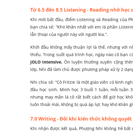
Từ 6.5 đến 8.5 Listening - Reading nhờ học
Khi mới bắt đầu, điểm Listening và Reading của P
bạn chia sẻ: “Khó khăn nhất với em là phần Listeni
lẫn thoại của người này với người kia.”.
Khởi đầu không mấy thuận lợi là thế, nhưng với 
thiếu. Trong suốt quá trình học, ngày nào cô bạn 
JOLO Intensive.
Ôn luyện thường xuyên cộng thêm 
lớp, Nhi đã làm chủ được phương pháp xử lý 2 dạng
Nhi chia sẻ: “Cô Fritzie là một giáo viên có kinh n
đầu học sinh. Mình học 3 buổi 1 tuần, mỗi tuần 3
nhưng may mắn là cô rất biết cách để giờ học kh
luôn thoải mái, không bị quá áp lực hay khó khăn gì 
7.0 Writing - Đôi khi kiến thức không quyết
Khi nhận được kết quả, Phượng Nhi không hề bất ng