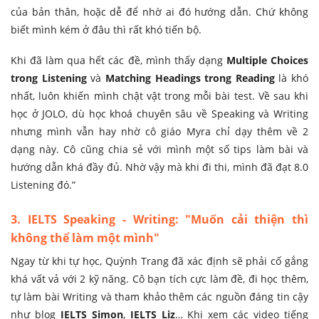
của bản thân, hoặc dễ để nhờ ai đó hướng dẫn. Chứ không
biết mình kém ở đâu thì rất khó tiến bộ.
Khi đã làm qua hết các đề, mình thấy dạng
Multiple Choices
trong Listening
và
Matching Headings trong Reading
là khó
nhất, luôn khiến mình chật vật trong mỗi bài test. Về sau khi
học ở JOLO, dù học khoá chuyên sâu về Speaking và Writing
nhưng mình vẫn hay nhờ cô giáo Myra chỉ dạy thêm về 2
dạng này. Cô cũng chia sẻ với mình một số tips làm bài và
hướng dẫn khá đầy đủ. Nhờ vậy mà khi đi thi, mình đã đạt 8.0
Listening đó.”
3. IELTS Speaking - Writing: "Muốn cải thiện thì
không thể làm một mình"
Ngay từ khi tự học, Quỳnh Trang đã xác định sẽ phải cố gắng
khá vất vả với 2 kỹ năng. Cô bạn tích cực làm đề, đi học thêm,
tự làm bài Writing và tham khảo thêm các nguồn đáng tin cậy
như blog
IELTS Simon
,
IELTS Liz
… Khi xem các video tiếng