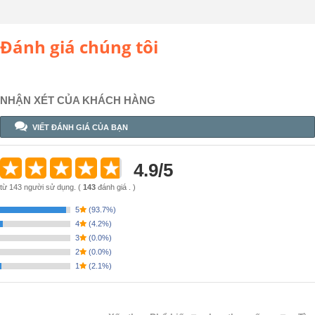
Đánh giá chúng tôi
NHẬN XÉT CỦA KHÁCH HÀNG
VIẾT ĐÁNH GIÁ CỦA BẠN
4.9
/
5
từ
143
người sử dụng.
(
143
đánh giá . )
5
(
93.7%
)
4
(
4.2%
)
3
(
0.0%
)
2
(
0.0%
)
1
(
2.1%
)