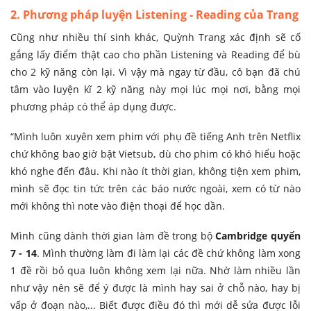
2. Phương pháp luyện Listening - Reading của Trang
Cũng như nhiều thí sinh khác, Quỳnh Trang xác định sẽ cố
gắng lấy điểm thật cao cho phần Listening và Reading để bù
cho 2 kỹ năng còn lại. Vì vậy mà ngay từ đầu, cô bạn đã chú
tâm vào luyện kĩ 2 kỹ năng này mọi lúc mọi nơi, bằng mọi
phương pháp có thể áp dụng được.
“Mình luôn xuyên xem phim với phụ đề tiếng Anh trên Netflix
chứ không bao giờ bật Vietsub, dù cho phim có khó hiểu hoặc
khó nghe đến đâu. Khi nào ít thời gian, không tiện xem phim,
mình sẽ đọc tin tức trên các báo nước ngoài, xem có từ nào
mới không thì note vào điện thoại để học dần.
Mình cũng dành thời gian làm đề trong bộ
Cambridge quyển
7 - 14
. Mình thường làm đi làm lại các đề chứ không làm xong
1 đề rồi bỏ qua luôn không xem lại nữa. Nhờ làm nhiều lần
như vậy nên sẽ để ý được là mình hay sai ở chỗ nào, hay bị
vấp ở đoạn nào,... Biết được điều đó thì mới dễ sửa được lỗi