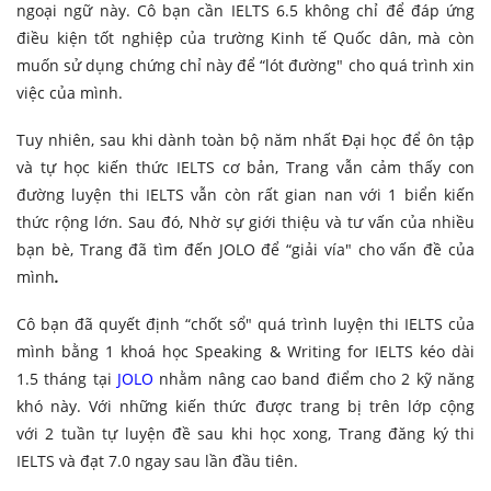
ngoại ngữ này. Cô bạn cần IELTS 6.5 không chỉ để đáp ứng
điều kiện tốt nghiệp của trường Kinh tế Quốc dân, mà còn
muốn sử dụng chứng chỉ này để “lót đường" cho quá trình xin
việc của mình.
Tuy nhiên, sau khi dành toàn bộ năm nhất Đại học để ôn tập
và tự học kiến thức IELTS cơ bản, Trang vẫn cảm thấy con
đường luyện thi IELTS vẫn còn rất gian nan với 1 biển kiến
thức rộng lớn. Sau đó, Nhờ sự giới thiệu và tư vấn của nhiều
bạn bè, Trang đã tìm đến JOLO để “giải vía" cho vấn đề của
mình
.
Cô bạn đã quyết định “chốt sổ" quá trình luyện thi IELTS của
mình bằng 1 khoá học Speaking & Writing for IELTS kéo dài
1.5 tháng tại
JOLO
nhằm nâng cao band điểm cho 2 kỹ năng
khó này. Với những kiến thức được trang bị trên lớp cộng
với 2 tuần tự luyện đề sau khi học xong, Trang đăng ký thi
IELTS và đạt 7.0 ngay sau lần đầu tiên.