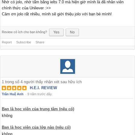
Nhờ có jolo, nhờ tấm bằng ielts 7.0 mà hiện giờ mình là đã nhân viên
chính thức của Unilever :>>
Cảm ơn jolo rất nhiều, mình sẽ giới thiệu jolo với bạn bè mình!
Review có ích cho bạn không?
Yes
No
Report
Subscribe
Share
1
trong số
4
người thấy nhận xét sau hữu ích
H.E.I. REVIEW
Trần Huệ Anh
·
9 năm trước đây.
Bạn là học viên của trung tâm (nếu có)
không
Bạn là học viên của lớp nào (nếu có)
không