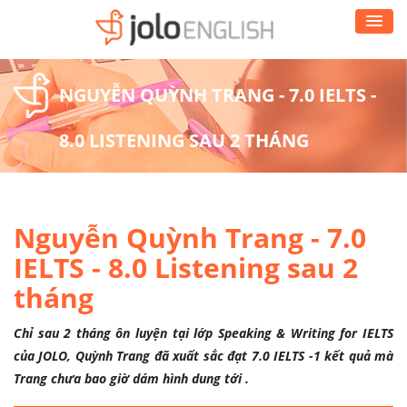
NGUYỄN QUỲNH TRANG - 7.0 IELTS -
8.0 LISTENING SAU 2 THÁNG
Nguyễn Quỳnh Trang - 7.0
IELTS - 8.0 Listening sau 2
tháng
Chỉ sau 2 tháng ôn luyện tại lớp Speaking & Writing for IELTS
của JOLO, Quỳnh Trang đã xuất sắc đạt 7.0 IELTS -1 kết quả mà
Trang chưa bao giờ dám hình dung tới .