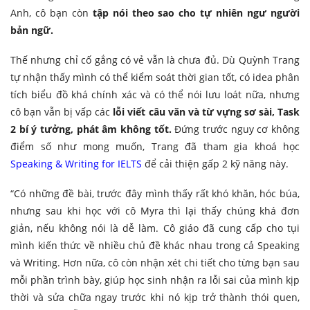
Anh, cô bạn còn
tập nói theo sao cho tự nhiên ngư người
bản ngữ.
Thế nhưng chỉ cố gắng có vẻ vẫn là chưa đủ. Dù Quỳnh Trang
tự nhận thấy mình có thể kiểm soát thời gian tốt, có idea phân
tích biểu đồ khá chính xác và có thể nói lưu loát nữa, nhưng
cô bạn vẫn bị vấp các
lỗi viết câu văn và từ vựng sơ sài, Task
2 bí ý tưởng, phát âm không tốt.
Đứng trước nguy cơ không
điểm số như mong muốn, Trang đã tham gia khoá học
Speaking & Writing for IELTS
để cải thiện gấp 2 kỹ năng này.
“Có những đề bài, trước đây mình thấy rất khó khăn, hóc búa,
nhưng sau khi học với cô Myra thì lại thấy chúng khá đơn
giản, nếu không nói là dễ làm. Cô giáo đã cung cấp cho tụi
mình kiến thức về nhiều chủ đề khác nhau trong cả Speaking
và Writing. Hơn nữa, cô còn nhận xét chi tiết cho từng bạn sau
mỗi phần trình bày, giúp học sinh nhận ra lỗi sai của mình kịp
thời và sửa chữa ngay trước khi nó kịp trở thành thói quen,