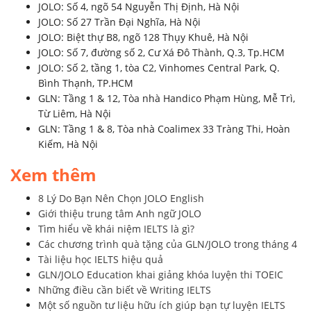
JOLO: Số 4, ngõ 54 Nguyễn Thị Định, Hà Nội
JOLO: Số 27 Trần Đại Nghĩa, Hà Nội
JOLO: Biệt thự B8, ngõ 128 Thụy Khuê, Hà Nội
JOLO: Số 7, đường số 2, Cư Xá Đô Thành, Q.3, Tp.HCM
JOLO: Số 2, tầng 1, tòa C2, Vinhomes Central Park, Q.
Bình Thạnh, TP.HCM
GLN: Tầng 1 & 12, Tòa nhà Handico Phạm Hùng, Mễ Trì,
Từ Liêm, Hà Nội
GLN: Tầng 1 & 8, Tòa nhà Coalimex 33 Tràng Thi, Hoàn
Kiếm, Hà Nội
Xem thêm
8 Lý Do Bạn Nên Chọn JOLO English
Giới thiệu trung tâm Anh ngữ JOLO
Tìm hiểu về khái niệm IELTS là gì?
Các chương trình quà tặng của GLN/JOLO trong tháng 4
Tài liệu học IELTS hiệu quả
GLN/JOLO Education khai giảng khóa luyện thi TOEIC
Những điều cần biết về Writing IELTS
Một số nguồn tư liệu hữu ích giúp bạn tự luyện IELTS