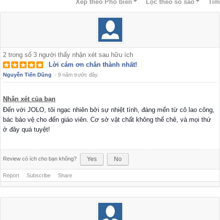
Xếp theo
Phổ biến
Lọc theo số sao
Tìm
2
trong số
3
người thấy nhận xét sau hữu ích
Lời cám ơn chân thành nhất!
Nguyễn Tiến Dũng
·
9 năm trước đây.
Nhận xét của bạn
Đến với JOLO, tôi ngạc nhiên bởi sự nhiệt tình, đáng mến từ cô lao công,
bác bảo vệ cho đến giáo viên. Cơ sở vật chất không thể chê, và mọi thứ
ở đây quá tuyệt!
Review có ích cho bạn không?
Yes
No
Report
Subscribe
Share