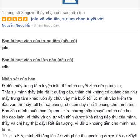
1
trong số
3
người thấy nhận xét sau hữu ích
jolo võ văn tần, sự lựa chọn tuyệt vời
Nguyễn Ngọc Hà
·
8 năm trước đây.
Bạn là học viên của trung tâm (nếu có)
jolo
Bạn là học viên của lớp nào (nếu có)
ielts
Nhận xét của bạn
Đi đến mấy trung tâm luyện ielts thì mình quyết định dừng tại jolo,
Thật sự mình thấy jolo rất ít quảng cáo, thậm chí không có quảng cáo như
mấy trung tâm khác luôn ấy chứ. vậy mà buổi tối lúc mình vào kiểm tra
đầu vào thì thấy full hết cả phòng, chỉ còn duy nhấ 1 phòng cho mình test.
Ban đầu mình muốn học lớp pre ielts. nhưng thầy khuyên mình nên học
lớp cao luôn, vì thầy và chị tư vấn nhìn được khả năng tiếp thu của mình,
thầy và chị hay thật đấy! Rất ấn tượng, vì đỡ 1 khoảng tiền cho mình mà,
hí hí.
Từ ielts 5.5, mình đã tăng lên 7.0 với phần thi speaking được 7.5 cơ đấy!!