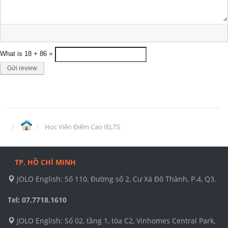
What is 18 + 86 =
Gửi review
Học Viên Điểm Cao IELTS
TP. HỒ CHÍ MINH
JOLO English: Số 110, Đường số 2, Cư Xá Đô Thành, P.4, Q3.
Tel: 07.7718.1610
JOLO English: Số 02, tầng 1, tòa C2, Vinhomes Central Park,