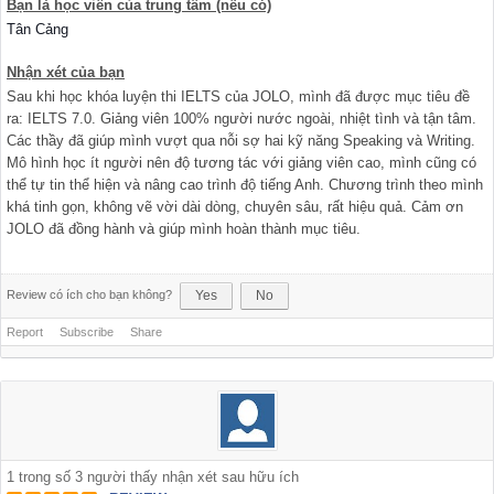
Bạn là học viên của trung tâm (nếu có)
Tân Cảng
Nhận xét của bạn
Sau khi học khóa luyện thi IELTS của JOLO, mình đã được mục tiêu đề
ra: IELTS 7.0. Giảng viên 100% người nước ngoài, nhiệt tình và tận tâm.
Các thầy đã giúp mình vượt qua nỗi sợ hai kỹ năng Speaking và Writing.
Mô hình học ít người nên độ tương tác với giảng viên cao, mình cũng có
thể tự tin thể hiện và nâng cao trình độ tiếng Anh. Chương trình theo mình
khá tinh gọn, không vẽ vời dài dòng, chuyên sâu, rất hiệu quả. Cảm ơn
JOLO đã đồng hành và giúp mình hoàn thành mục tiêu.
Review có ích cho bạn không?
Yes
No
Report
Subscribe
Share
1
trong số
3
người thấy nhận xét sau hữu ích