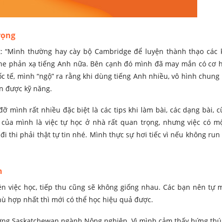
rọng
t: “Mình thường hay cày bộ Cambridge để luyện thành thạo các 
ghe phản xạ tiếng Anh nữa. Bên cạnh đó mình đã may mắn có cơ 
ốc tế, mình “ngộ” ra rằng khi dùng tiếng Anh nhiều, vô hình chung
ện được kỹ năng.
đỡ mình rất nhiều đặc biệt là các tips khi làm bài, các dạng bài, 
 của mình là việc tự học ở nhà rất quan trọng, nhưng việc có m
 thi phải thật tự tin nhé. Mình thực sự hơi tiếc vì nếu không run 
h
ên việc học, tiếp thu cũng sẽ không giống nhau. Các bạn nên tự m
 hợp nhất thì mới có thể học hiệu quả được.
ường Saskatchewan ngành Nông nghiệp. Vì mình cảm thấy hứng thú 