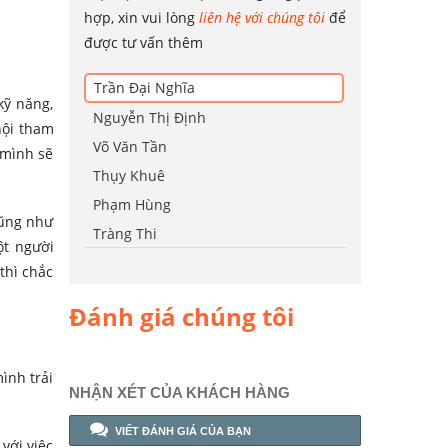
hợp, xin vui lòng
liên hệ với chúng tôi
để
được tư vấn thêm
Trần Đại Nghĩa
kỹ năng,
Nguyễn Thị Định
hội tham
Võ Văn Tần
 mình sẽ
Thụy Khuê
Phạm Hùng
cũng như
Tràng Thi
ột người
thì chắc
Đánh giá chúng tôi
ình trải
NHẬN XÉT CỦA KHÁCH HÀNG
VIẾT ĐÁNH GIÁ CỦA BẠN
với việc