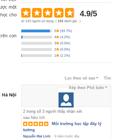
được một
4.9
/
5
 học cho
từ
143
người sử dụng.
(
143
đánh giá . )
5
(
93.7%
)
trên con
4
(
4.2%
)
3
(
0.0%
)
2
(
0.0%
)
1
(
2.1%
)
Lọc theo số sao
Tìm
Xếp theo
Phổ biến
i Hà Nội
2
trong số
3
người thấy nhận xét
sau hữu ích
Môi trường học tập đầy lý
tưởng
Nguyễn Mai Linh
·
9 năm trước đây.