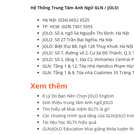
Hệ Thống Trung Tâm Anh Ngữ GLN / JOLO:
Hà Nội: (024) 6652 6525
TP. HCM: (028) 7301 5555
JOLO: Số 4, ngõ 54 Nguyễn Thị Định, Hà Nội
JOLO: Số 27 Trần Đại Nghĩa, Hà Nội
JOLO: Biệt thự B8, ngõ 128 Thụy Khuê, Hà Nội
JOLO: Số 7, đường số 2, Cư Xá Đô Thành, Q.3
JOLO: Số 2, tầng 1, tòa C2, Vinhomes Central 
GLN: Tầng 1 & 12, Tòa nhà Handico Phạm Hùng
GLN: Tầng 1 & 8, Tòa nhà Coalimex 33 Tràng 
Xem thêm
8 Lý Do Bạn Nên Chọn JOLO English
Giới thiệu trung tâm Anh ngữ JOLO
Tìm hiểu về khái niệm IELTS là gì?
Các chương trình quà tặng của GLN/JOLO tro
Tài liệu học IELTS hiệu quả
GLN/JOLO Education khai giảng khóa luyện th