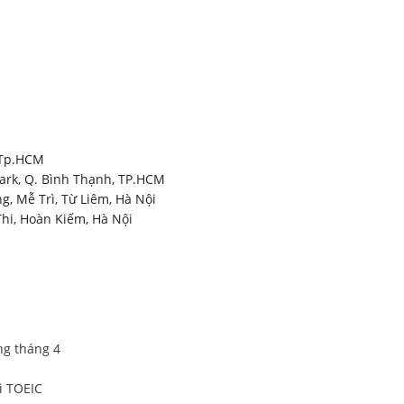
, Tp.HCM
Park, Q. Bình Thạnh, TP.HCM
, Mễ Trì, Từ Liêm, Hà Nội
Thi, Hoàn Kiếm, Hà Nội
ng tháng 4
i TOEIC