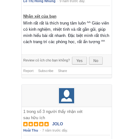
Lê Thị Hồng Nhung
·
9 năm trước đây.
Nhận xét của bạn
Mình rất rất là thích trung tâm luôn ^^ Giáo viên
có kinh nghiệm, nhiệt tình và rất gần gũi, giúp
mình hiểu bài rất nhanh. Đặc biệt mình rất thích
cách trang trí các phòng học, rất ấn tượng ^^
Review có ích cho bạn không?
Yes
No
Report
Subscribe
Share
1
trong số
3
người thấy nhận xét
sau hữu ích
JOLO
Hoài Thu
·
7 năm trước đây.