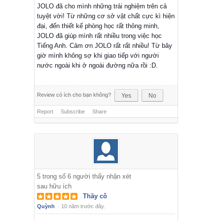
JOLO đã cho mình những trải nghiệm trên cả
tuyệt vời! Từ những cơ sở vật chất cực kì hiện
đại, đến thiết kế phòng học rất thông minh,
JOLO đã giúp mình rất nhiều trong việc học
Tiếng Anh. Cảm ơn JOLO rất rất nhiều! Từ bây
giờ mình không sợ khi giao tiếp với người
nước ngoài khi ở ngoài đường nữa rồi :D.
Review có ích cho bạn không?
Yes
No
Report
Subscribe
Share
5
trong số
6
người thấy nhận xét
sau hữu ích
Thầy cô
Quỳnh
·
10 năm trước đây.