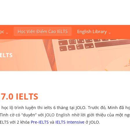
Học
Học Viên Điểm Cao IELTS
English Library
IELTS
7.0 IELTS
 học lộ trình luyện thi ielts 6 tháng tại JOLO. Trước đó, Minh đã họ
ình cờ có “duyên” với
JOLO English
nhờ lời giới thiệu của một ng
ELTS với 2 khóa
Pre-IELTS
và
IELTS Intensive
ở JOLO.