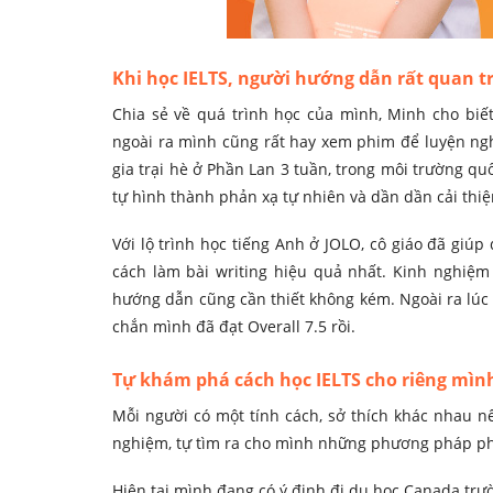
Khi học IELTS, người hướng dẫn rất quan t
Chia sẻ về quá trình học của mình, Minh cho biế
ngoài ra mình cũng rất hay xem phim để luyện n
gia trại hè ở Phần Lan 3 tuần, trong môi trường qu
tự hình thành phản xạ tự nhiên và dần dần cải thi
Với lộ trình học tiếng Anh ở JOLO, cô giáo đã giúp 
cách làm bài writing hiệu quả nhất. Kinh nghiệm
hướng dẫn cũng cần thiết không kém. Ngoài ra lúc đi
chắn mình đã đạt Overall 7.5 rồi.
Tự khám phá cách học IELTS cho riêng mìn
Mỗi người có một tính cách, sở thích khác nhau n
nghiệm, tự tìm ra cho mình những phương pháp phù
Hiện tại mình đang có ý định đi du học Canada tr