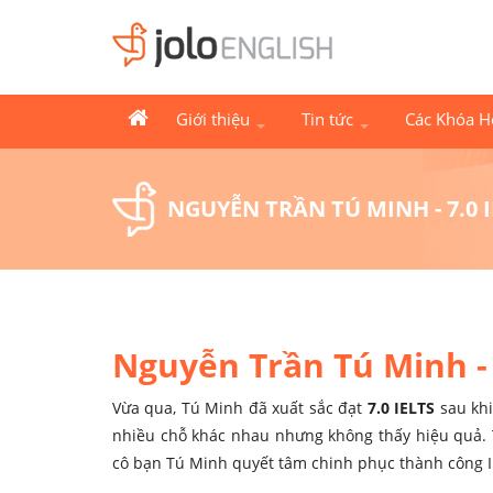
Giới thiệu
Tin tức
Các Khóa 
NGUYỄN TRẦN TÚ MINH - 7.0 
Nguyễn Trần Tú Minh - 
Vừa qua, Tú Minh đã xuất sắc đạt
7.0 IELTS
sau khi
nhiều chỗ khác nhau nhưng không thấy hiệu quả. T
cô bạn Tú Minh quyết tâm chinh phục thành công I