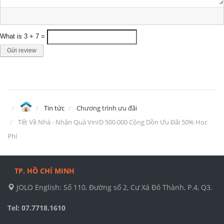
What is 3 + 7 =
Gửi review
Tin tức
Chương trình ưu đãi
Tết Về Nhà - Nhận Quà VinID 500.000 Cộng Dồn Ưu Đãi 50% Học
Phí
TP. HỒ CHÍ MINH
JOLO English: Số 110, Đường số 2, Cư Xá Đô Thành, P.4, Q3.
Tel: 07.7718.1610