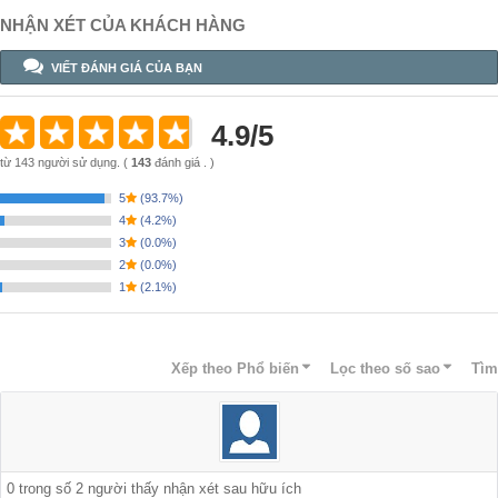
NHẬN XÉT CỦA KHÁCH HÀNG
VIẾT ĐÁNH GIÁ CỦA BẠN
4.9
/
5
từ
143
người sử dụng.
(
143
đánh giá . )
5
(
93.7%
)
4
(
4.2%
)
3
(
0.0%
)
2
(
0.0%
)
1
(
2.1%
)
Xếp theo
Phổ biến
Lọc theo số sao
Tìm
0
trong số
2
người thấy nhận xét sau hữu ích