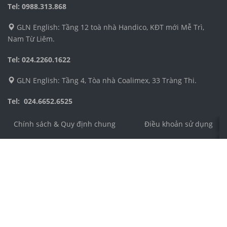
Tel: 0988.313.868
GLN English: Tầng 12 toà nhà Handico, KĐT mới Mễ Trì,
Nam Từ Liêm.
Tel: 024.2260.1622
GLN English: Tầng 4, Tòa nhà Coalimex, 33 Tràng Thi.
Tel: 024.6652.6525
Chính sách & Quy định chung
Điều khoản sử dụng
Công ty TNHH Dịch vụ và Phát triển Giáo dục Toàn Cầu 
Địa chỉ: Số 4 ngõ 54, phố Nguyễn Thị Định, phường Trun
Điện thoại: 024.3555.8271
Email: cs@jolo.edu.vn
Số chứng nhận ĐKKD: 0106305989 do Sở Kế Hoạch và Đầ
Người đại diện: Ông Tạ Huy Hoàng