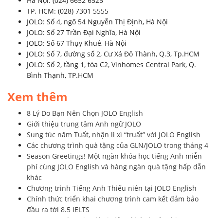
Hà Nội: (024) 6652 6525
TP. HCM: (028) 7301 5555
JOLO: Số 4, ngõ 54 Nguyễn Thị Định, Hà Nội
JOLO: Số 27 Trần Đại Nghĩa, Hà Nội
JOLO: Số 67 Thụy Khuê, Hà Nội
JOLO: Số 7, đường số 2, Cư Xá Đô Thành, Q.3, Tp.HCM
JOLO: Số 2, tầng 1, tòa C2, Vinhomes Central Park, Q.
Bình Thạnh, TP.HCM
Xem thêm
8 Lý Do Bạn Nên Chọn JOLO English
Giới thiệu trung tâm Anh ngữ JOLO
Sung túc năm Tuất, nhận lì xì “truất” với JOLO English
Các chương trình quà tặng của GLN/JOLO trong tháng 4
Season Greetings! Một ngàn khóa học tiếng Anh miễn
phí cùng JOLO English và hàng ngàn quà tặng hấp dẫn
khác
Chương trình Tiếng Anh Thiếu niên tại JOLO English
Chính thức triển khai chương trình cam kết đảm bảo
đầu ra tới 8.5 IELTS