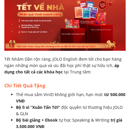
Tết Nhâm Dần rộn ràng, JOLO English đem tới cho bạn hàng
ngàn những món quà và ưu đãi học phí thật sự hữu ích,
áp
dụng cho tất cả các khóa học
tại Trung tâm:
Chi Tiết Quà Tặng
Thẻ mua sắm VinID không giới hạn, hạn mức
từ 500.000
VNĐ
Bộ lì xì “Xuân Tấn Tới”
độc quyền từ thương hiệu JOLO
& GLN
Bộ bài giảng + Ebook
tự học Speaking & Writing
trị giá
3.500.000 VNĐ