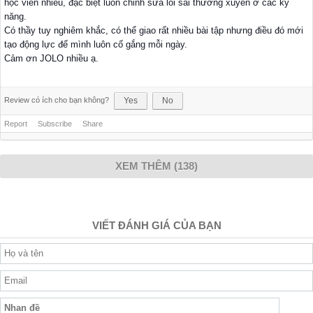
học viên nhiều, đặc biệt luôn chỉnh sửa lỗi sai thường xuyên ở các kỹ
năng.
Có thầy tuy nghiêm khắc, có thể giao rất nhiều bài tập nhưng điều đó mới
tạo động lực để mình luôn cố gắng mỗi ngày.
Cảm ơn JOLO nhiều ạ.
Review có ích cho bạn không?
Yes
No
Report
Subscribe
Share
XEM THÊM (138)
VIẾT ĐÁNH GIÁ CỦA BẠN