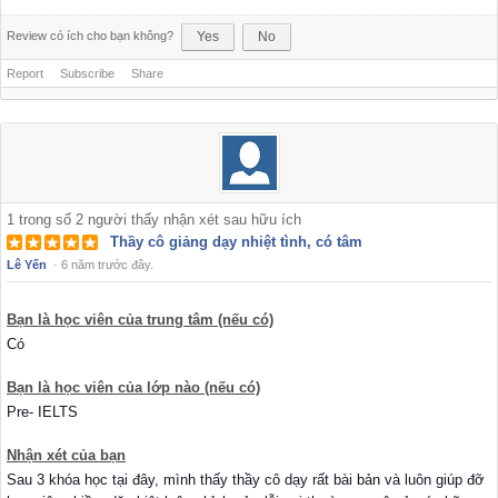
Review có ích cho bạn không?
Yes
No
Report
Subscribe
Share
1
trong số
2
người thấy nhận xét sau hữu ích
Thầy cô giảng dạy nhiệt tình, có tâm
Lê Yến
·
6 năm trước đây.
Bạn là học viên của trung tâm (nếu có)
Có
Bạn là học viên của lớp nào (nếu có)
Pre- IELTS
Nhận xét của bạn
Sau 3 khóa học tại đây, mình thấy thầy cô dạy rất bài bản và luôn giúp đỡ