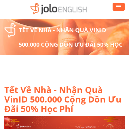
TẾT VỀ NHÀ - NHẬN QUÀ VINID
500.000 CỘNG DỒN ƯU ĐÃI 50% HỌC
PHÍ
Tết Về Nhà - Nhận Quà
VinID 500.000 Cộng Dồn Ưu
Đãi 50% Học Phí