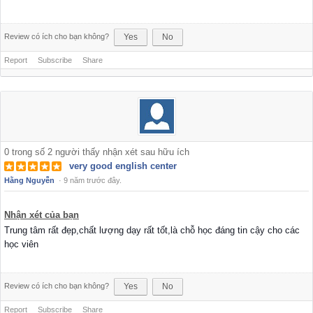
Review có ích cho bạn không?
Yes
No
Report
Subscribe
Share
0
trong số
2
người thấy nhận xét sau hữu ích
very good english center
Hằng Nguyễn
·
9 năm trước đây.
Nhận xét của bạn
Trung tâm rất đẹp,chất lượng dạy rất tốt,là chỗ học đáng tin cậy cho các
học viên
Review có ích cho bạn không?
Yes
No
Report
Subscribe
Share