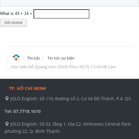
What is 43 + 14 =
Gửi review
Tin tức
Tin tức sự kiện
Học Viên Đỗ Quang Anh: Chinh Phục IELTS 7.5 Khi Đi Làm
TP. HỒ CHÍ MINH
JOLO English: Số 110, Đường số 2, Cư Xá Đô Thành, P.4, Q3.
Tel: 07.7718.1610
JOLO English: Số 02, tầng 1, tòa C2, Vinhomes Central Park,
phường 22, Q. Bình Thạnh.