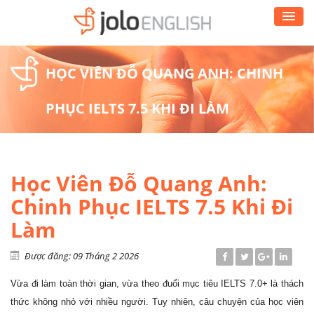
HỌC VIÊN ĐỖ QUANG ANH: CHINH
PHỤC IELTS 7.5 KHI ĐI LÀM
Học Viên Đỗ Quang Anh:
Chinh Phục IELTS 7.5 Khi Đi
Làm
Được đăng: 09 Tháng 2 2026
Vừa đi làm toàn thời gian, vừa theo đuổi mục tiêu IELTS 7.0+ là thách
thức không nhỏ với nhiều người. Tuy nhiên, câu chuyện của học viên