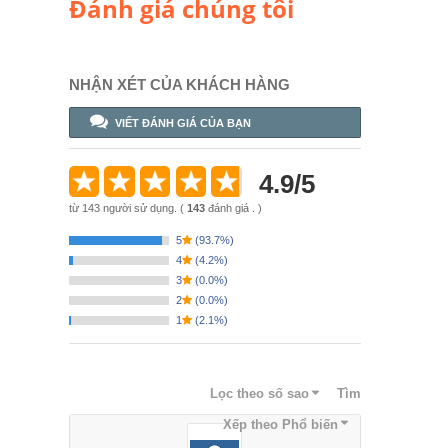
Đánh giá chúng tôi
NHẬN XÉT CỦA KHÁCH HÀNG
VIẾT ĐÁNH GIÁ CỦA BẠN
4.9
/
5
từ
143
người sử dụng.
(
143
đánh giá . )
5
(
93.7%
)
4
(
4.2%
)
3
(
0.0%
)
2
(
0.0%
)
1
(
2.1%
)
Lọc theo số sao
Tìm
Xếp theo
Phổ biến