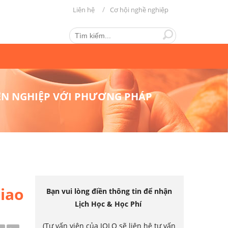
Liên hệ
Cơ hội nghề nghiệp
YÊN NGHIỆP VỚI PHƯƠNG PHÁP
iao
Bạn vui lòng điền thông tin để nhận
Lịch Học & Học Phí
(Tư vấn viên của JOLO sẽ liên hệ tư vấn