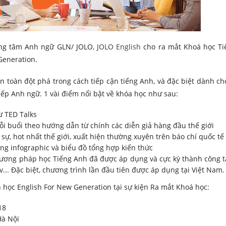
ung tâm Anh ngữ GLN/ JOLO,
JOLO English
cho ra mắt Khoá học Ti
Generation.
n toàn đột phá trong cách tiếp cận tiếng Anh, và đặc biệt dành c
ếp Anh ngữ. 1 vài điểm nổi bật về khóa học như sau:
ừ TED Talks
mỗi buổi theo hướng dẫn từ chính các diễn giả hàng đầu thế giới
 sự, hot nhất thế giới, xuất hiện thường xuyên trên báo chí quốc tế
g infographic và biểu đồ tổng hợp kiến thức
hương pháp học Tiếng Anh đã được áp dụng và cực kỳ thành công t
.. Đặc biệt, chương trình lần đầu tiên được áp dụng tại Việt Nam.
 học English For New Generation tại sự kiện Ra mắt Khoá học:
18
Hà Nội