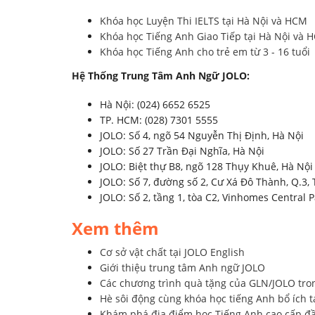
Khóa học Luyện Thi IELTS tại Hà Nội và HCM
Khóa học Tiếng Anh
Giao Tiếp tại Hà Nội và 
Khóa học Tiếng Anh cho trẻ em từ 3 - 16 tuổi
Hệ Thống Trung Tâm Anh Ngữ JOLO:
Hà Nội: (024) 6652 6525
TP. HCM: (028) 7301 5555
JOLO: Số 4, ngõ 54 Nguyễn Thị Định, Hà Nội
JOLO: Số 27 Trần Đại Nghĩa, Hà Nội
JOLO: Biệt thự B8, ngõ 128 Thụy Khuê, Hà Nội
JOLO: Số 7, đường số 2, Cư Xá Đô Thành, Q.3
JOLO: Số 2, tầng 1, tòa C2, Vinhomes Central 
Xem thêm
Cơ sở vật chất tại JOLO English
Giới thiệu trung tâm Anh ngữ JOLO
Các chương trình quà tặng của GLN/JOLO tro
Hè sôi động cùng khóa học tiếng Anh bổ ích t
Khám phá địa điểm học Tiếng Anh cao cấp đầu