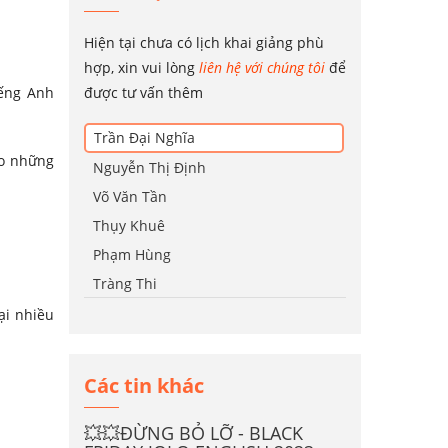
Hiện tại chưa có lịch khai giảng phù
hợp, xin vui lòng
liên hệ với chúng tôi
để
ếng Anh
được tư vấn thêm
Trần Đại Nghĩa
ho những
Nguyễn Thị Định
Võ Văn Tần
Thụy Khuê
Phạm Hùng
Tràng Thi
ại nhiều
Các tin khác
💥💥ĐỪNG BỎ LỠ - BLACK