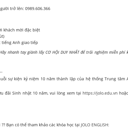
gười trở lên: 0989.606.366
i khách mời đặc biệt
út)
tiếng Anh giao tiếp
 Hãy nhanh tay giành lấy CƠ HỘI DUY NHẤT để trải nghiệm miễn phí 
--
huỗi sự kiện kỷ niệm 10 năm thành lập của hệ thống Trung tâm
ưu đãi Sinh nhật 10 năm, vui lòng xem tại
https://jolo.edu.vn
hoặc
 ?? Bạn có thể tham khảo các khóa học tại
JOLO ENGLISH
: