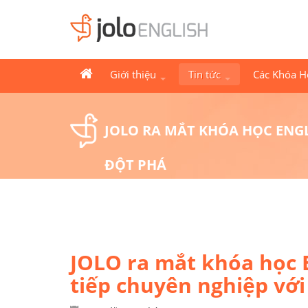
Giới thiệu
Tin tức
Các Khóa 
JOLO RA MẮT KHÓA HỌC ENG
ĐỘT PHÁ
JOLO ra mắt khóa học 
tiếp chuyên nghiệp vớ