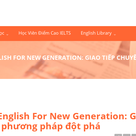
Học
Học Viên Điểm Cao IELTS
English Library
LISH FOR NEW GENERATION: GIAO TIẾP CHU
English For New Generation: G
i phương pháp đột phá