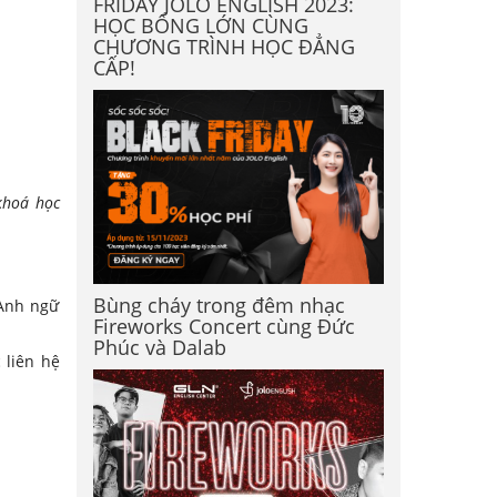
FRIDAY JOLO ENGLISH 2023:
HỌC BỔNG LỚN CÙNG
CHƯƠNG TRÌNH HỌC ĐẲNG
CẤP!
khoá học
Bùng cháy trong đêm nhạc
 Anh ngữ
Fireworks Concert cùng Đức
Phúc và Dalab
 liên hệ