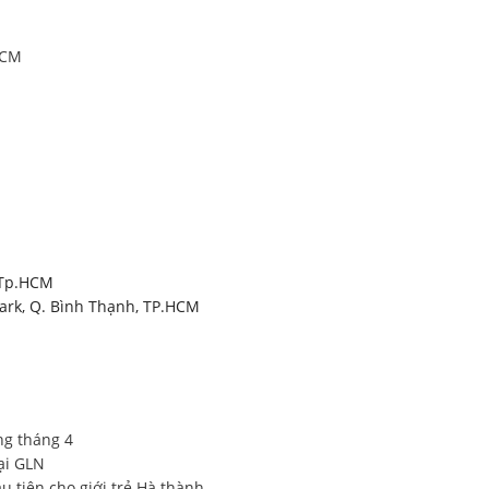
HCM
, Tp.HCM
Park, Q. Bình Thạnh, TP.HCM
ng tháng 4
ại GLN
 tiên cho giới trẻ Hà thành