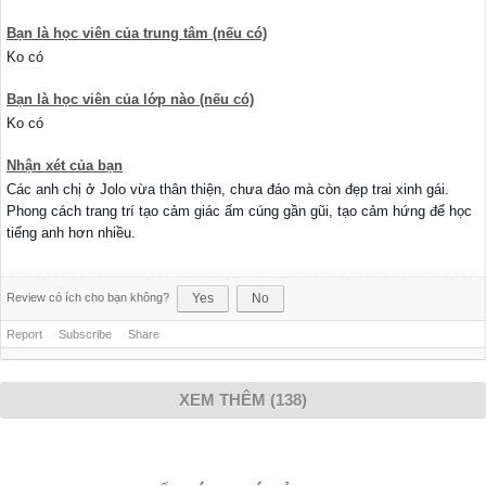
Bạn là học viên của trung tâm (nếu có)
Ko có
Bạn là học viên của lớp nào (nếu có)
Ko có
Nhận xét của bạn
Các anh chị ở Jolo vừa thân thiện, chưa đáo mà còn đẹp trai xinh gái.
Phong cách trang trí tạo cảm giác ấm cúng gần gũi, tạo cảm hứng để học
tiếng anh hơn nhiều.
Review có ích cho bạn không?
Yes
No
Report
Subscribe
Share
XEM THÊM (138)