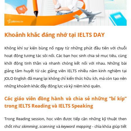
Khoảnh khắc đáng nhớ tại IELTS DAY
Không khí sự kiện bùng nổ ngay từ những phút đầu tiên với chuỗi
hoạt động tương tác sôi nổi. Các bạn học sinh chia sẻ mục tiêu, cùng
khởi động tinh thần và nhanh chóng kết nối với nhau. Những bài
giảng tâm huyết từ các giảng viên IELTS nhiều năm kinh nghiệm tại
JOLO English đã mang lại không chỉ kiến thức hữu ích, mà còn tạo nên
những khoảnh khắc đầy động lực và kỷ niệm khó quên.
Các giáo viên đồng hành và chia sẻ những “bí kíp”
trong IELTS Reading và IELTS Speaking
Trong
Reading session
, học viên được tiếp cận những kỹ thuật then
chốt như
skimming
,
scanning
và
keyword mapping
- chìa khóa giúp tiết