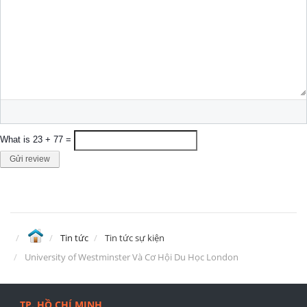
What is 23 + 77 =
Gửi review
Tin tức
Tin tức sự kiện
University of Westminster Và Cơ Hội Du Học London
TP. HỒ CHÍ MINH