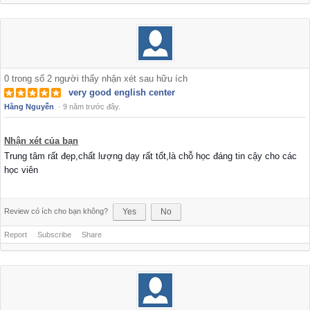
0
trong số
2
người thấy nhận xét sau hữu ích
very good english center
Hằng Nguyễn
·
9 năm trước đây.
Nhận xét của bạn
Trung tâm rất đẹp,chất lượng dạy rất tốt,là chỗ học đáng tin cậy cho các
học viên
Review có ích cho bạn không?
Yes
No
Report
Subscribe
Share