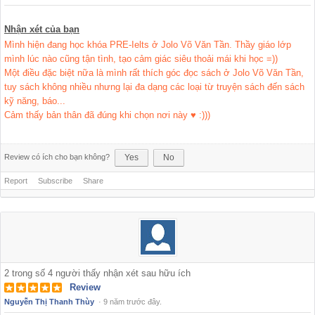
Nhận xét của bạn
Mình hiện đang học khóa PRE-Ielts ở Jolo Võ Văn Tần. Thầy giáo lớp
mình lúc nào cũng tận tình, tạo cảm giác siêu thoải mái khi học =))
Một điều đặc biệt nữa là mình rất thích góc đọc sách ở Jolo Võ Văn Tần,
tuy sách không nhiều nhưng lại đa dạng các loại từ truyện sách đến sách
kỹ năng, báo...
Cảm thấy bản thân đã đúng khi chọn nơi này ♥ :)))
Review có ích cho bạn không?
Yes
No
Report
Subscribe
Share
2
trong số
4
người thấy nhận xét sau hữu ích
Review
Nguyễn Thị Thanh Thùy
·
9 năm trước đây.