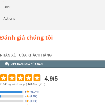
Love
in
Actions
Đánh giá chúng tôi
NHẬN XÉT CỦA KHÁCH HÀNG
VIẾT ĐÁNH GIÁ CỦA BẠN
4.9
/
5
từ
143
người sử dụng.
(
143
đánh giá . )
5
(
93.7%
)
4
(
4.2%
)
3
(
0.0%
)