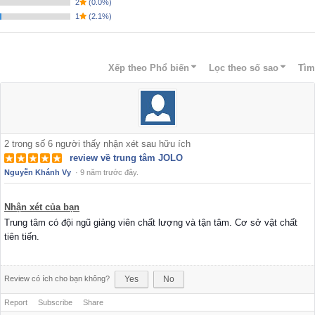
2
(
0.0%
)
1
(
2.1%
)
Xếp theo
Phổ biến
Lọc theo số sao
Tìm
2
trong số
6
người thấy nhận xét sau hữu ích
review về trung tâm JOLO
Nguyễn Khánh Vy
·
9 năm trước đây.
Nhận xét của bạn
Trung tâm có đội ngũ giảng viên chất lượng và tận tâm. Cơ sở vật chất
tiên tiến.
Review có ích cho bạn không?
Yes
No
Report
Subscribe
Share