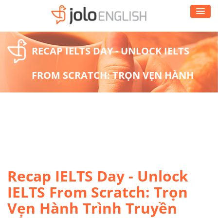
RECAP IELTS DAY - UNLOCK IELTS
FROM SCRATCH: TRỌN VẸN HÀNH
TRÌNH TRUYỀN CẢM HỨNG VÀ CHIẾN
LƯỢC CHINH PHỤC KỲ THI IELTS
Recap IELTS Day - Unlock
IELTS From Scratch: Trọn
Vẹn Hành Trình Truyền