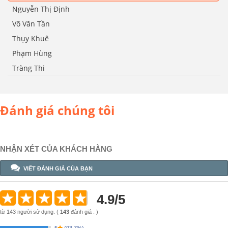
Nguyễn Thị Định
Võ Văn Tần
Thụy Khuê
Phạm Hùng
Tràng Thi
Đánh giá chúng tôi
NHẬN XÉT CỦA KHÁCH HÀNG
VIẾT ĐÁNH GIÁ CỦA BẠN
4.9
/
5
từ
143
người sử dụng.
(
143
đánh giá . )
5
(
93.7%
)