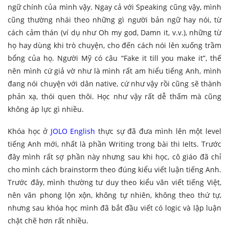
ngữ chính của mình vậy. Ngay cả với Speaking cũng vậy, mình
cũng thường nhái theo những gì người bản ngữ hay nói, từ
cách cảm thán (ví dụ như Oh my god, Damn it, v.v.), những từ
họ hay dùng khi trò chuyện, cho đến cách nói lên xuống trầm
bổng của họ. Người Mỹ có câu “Fake it till you make it”, thế
nên mình cứ giả vờ như là mình rất am hiểu tiếng Anh, mình
đang nói chuyện với dân native, cứ như vậy rồi cũng sẽ thành
phản xạ, thói quen thôi. Học như vậy rất dễ thấm mà cũng
không áp lực gì nhiều.
Khóa học ở
JOLO English
thực sự đã đưa mình lên một level
tiếng Anh mới, nhất là phần Writing trong bài thi Ielts. Trước
đây mình rất sợ phần này nhưng sau khi học, cô giáo đã chỉ
cho mình cách brainstorm theo đúng kiểu viết luận tiếng Anh.
Trước đây, mình thường tư duy theo kiểu văn viết tiếng Việt,
nên văn phong lộn xộn, không tự nhiên, không theo thứ tự,
nhưng sau khóa học mình đã bắt đầu viết có logic và lập luận
chặt chẽ hơn rất nhiều.