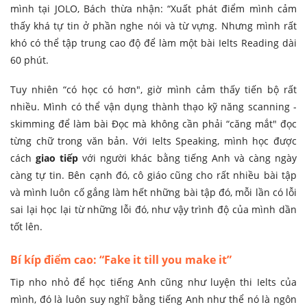
mình tại JOLO, Bách thừa nhận: “Xuất phát điểm mình cảm
thấy khá tự tin ở phần nghe nói và từ vựng. Nhưng mình rất
khó có thể tập trung cao độ để làm một bài Ielts Reading dài
60 phút.
Tuy nhiên “có học có hơn", giờ mình cảm thấy tiến bộ rất
nhiều. Mình có thể vận dụng thành thạo kỹ năng scanning -
skimming để làm bài Đọc mà không cần phải “căng mắt" đọc
từng chữ trong văn bản. Với Ielts Speaking, mình học được
cách
giao tiếp
với người khác bằng tiếng Anh và càng ngày
càng tự tin. Bên cạnh đó, cô giáo cũng cho rất nhiều bài tập
và mình luôn cố gắng làm hết những bài tập đó, mỗi lần có lỗi
sai lại học lại từ những lỗi đó, như vậy trình độ của mình dần
tốt lên.
Bí kíp điểm cao: “Fake it till you make it”
Tip nho nhỏ để học tiếng Anh cũng như luyện thi Ielts của
mình, đó là luôn suy nghĩ bằng tiếng Anh như thể nó là ngôn