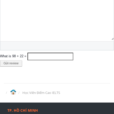
What is 98 + 22 =
Gửi review
Học Viên Điểm Cao IELTS
TP. HỒ CHÍ MINH