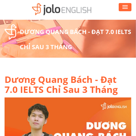
DƯƠNG QUANG BÁCH - ĐẠT 7.0 IELTS
CHỈ SAU 3 THÁNG
Dương Quang Bách - Đạt
7.0 IELTS Chỉ Sau 3 Tháng