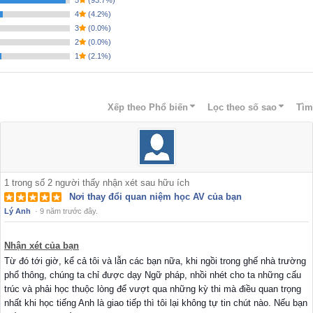
4
(
4.2%
)
3
(
0.0%
)
2
(
0.0%
)
1
(
2.1%
)
Xếp theo
Phổ biến
Lọc theo số sao
Tìm
1
trong số
2
người thấy nhận xét sau hữu ích
Nơi thay đổi quan niệm học AV của bạn
Lý Anh
·
9 năm trước đây.
Nhận xét của bạn
Từ đó tới giờ, kể cả tôi và lẫn các bạn nữa, khi ngồi trong ghế nhà trường
phổ thông, chúng ta chỉ được dạy Ngữ pháp, nhồi nhét cho ta những cấu
trúc và phải học thuộc lòng để vượt qua những kỳ thi mà điều quan trọng
nhất khi học tiếng Anh là giao tiếp thì tôi lại không tự tin chút nào. Nếu bạn