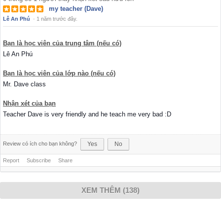
my teacher (Dave)
Lê An Phú
·
1 năm trước đây.
Bạn là học viên của trung tâm (nếu có)
Lê An Phú
Bạn là học viên của lớp nào (nếu có)
Mr. Dave class
Nhận xét của bạn
Teacher Dave is very friendly and he teach me very bad :D
Review có ích cho bạn không?
Yes
No
Report
Subscribe
Share
XEM THÊM (138)