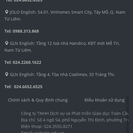
JOLO English: S4.01, Vinhomes Smart City, Tây Mỗ, Q. Nam
Từ Liêm.
Tel: 0988.313.868
GLN English: Tầng 12 toà nhà Handico, KĐT mới Mễ Trì,
Nam Từ Liêm.
Tel: 024.2260.1622
GLN English: Tầng 4, Tòa nhà Coalimex, 33 Tràng Thi.
Tel: 024.6652.6525
Chính sách & Quy định chung
Điều khoản sử dụng
Công ty TNHH Dịch vụ và Phát triển Giáo dục Toàn Cầu 
Địa chỉ: Số 4 ngõ 54, phố Nguyễn Thị Định, phường Trun
Điện thoại: 024.3555.8271
Email: cs@jolo.edu.vn