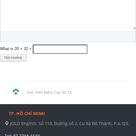
What is 20 + 32 =
Gửi review
Học Viên Điểm Cao IELTS
TP. HỒ CHÍ MINH
JOLO English: Số 110, Đường số 2, Cư Xá Đô Thành, P.4, Q3.
Tel: 07.7718.1610