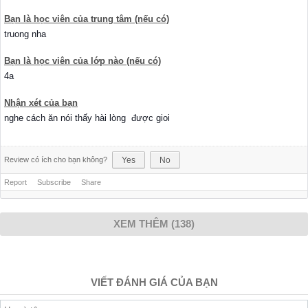
Bạn là học viên của trung tâm (nếu có)
truong nha
Bạn là học viên của lớp nào (nếu có)
4a
Nhận xét của bạn
nghe cách ăn nói thấy hài lòng được gioi
Review có ích cho bạn không?
Yes
No
Report
Subscribe
Share
XEM THÊM (138)
VIẾT ĐÁNH GIÁ CỦA BẠN