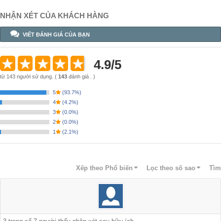
NHẬN XÉT CỦA KHÁCH HÀNG
VIẾT ĐÁNH GIÁ CỦA BẠN
4.9
/
5
từ
143
người sử dụng.
(
143
đánh giá . )
5
(
93.7%
)
4
(
4.2%
)
3
(
0.0%
)
2
(
0.0%
)
1
(
2.1%
)
Xếp theo
Phổ biến
Lọc theo số sao
Tìm