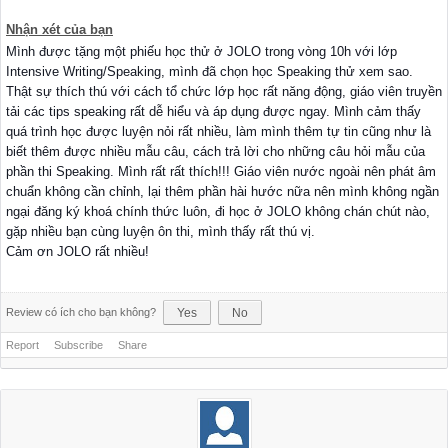
Nhận xét của bạn
Mình được tặng một phiếu học thử ở JOLO trong vòng 10h với lớp
Intensive Writing/Speaking, mình đã chọn học Speaking thử xem sao.
Thật sự thích thú với cách tổ chức lớp học rất năng động, giáo viên truyền
tải các tips speaking rất dễ hiểu và áp dụng được ngay. Mình cảm thấy
quá trình học được luyện nỏi rất nhiều, làm mình thêm tự tin cũng như là
biết thêm được nhiều mẫu câu, cách trả lời cho những câu hỏi mẫu của
phần thi Speaking. Mình rất rất thích!!! Giáo viên nước ngoài nên phát âm
chuẩn không cần chỉnh, lại thêm phần hài hước nữa nên mình không ngần
ngại đăng ký khoá chính thức luôn, đi học ở JOLO không chán chút nào,
gặp nhiều bạn cùng luyện ôn thi, mình thấy rất thú vị.
Cảm ơn JOLO rất nhiều!
Review có ích cho bạn không?
Yes
No
Report
Subscribe
Share