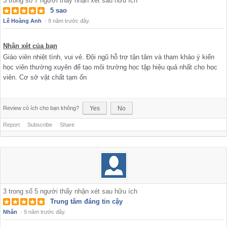
3
trong số
7
người thấy nhận xét sau hữu ích
5 sao
Lê Hoàng Anh
·
9 năm trước đây.
Nhận xét của bạn
Giáo viên nhiệt tình, vui vẻ. Đội ngũ hỗ trợ tận tâm và tham khảo ý kiến
học viên thường xuyên để tạo môi trường học tập hiệu quả nhất cho học
viên. Cơ sở vật chất tạm ổn
Review có ích cho bạn không?
Yes
No
Report
Subscribe
Share
3
trong số
5
người thấy nhận xét sau hữu ích
Trung tâm đáng tin cậy
Nhân
·
9 năm trước đây.