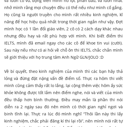
và luôn cổ vũ, động viên mình nỗ lực phấn đầu, và luôn nhắc
nhở mình rằng mọi chuyện đều có thể nếu như mình cố gắng.
Họ cũng là người truyền cho mình rất nhiều kinh nghiệm, kĩ
năng để học hiệu quả nhất trong thời gian ngắn như vậy. Đợt
mình học có 1 lần đổi giáo viên, 2 cô có 2 cách dạy khác nhau
nhưng đều hay và rất phù hợp với mình. Khi biết điểm thi
IELTS, mình đã email ngay cho các cô để khoe tin vui (cười).
Sau này nếu như có ai hỏi về chỗ ôn thi IELTS, chắc chắn mình
sẽ giới thiệu với họ trung tâm Anh Ngữ GLN/JOLO :D
Về bí quyết, theo kinh nghiệm của mình thì các bạn hãy thả
lỏng và đừng đặt nặng vấn đề điểm số. Thực ra hôm thi viết
mình cũng cảm thấy rất lo lắng, lại cộng thêm việc hôm ấy sức
khỏe không được tốt lắm nên điểm nghe, nói và viết của mình
đều thấp hơn bình thường. Điều may mắn là phần thi nói
diễn ra 2 ngày sau đó nên mình có thời gian nghỉ ngơi và
binh tĩnh lại. Thực ra lúc đó mình nghĩ “Thôi lần này thi lấy
kinh nghiệm, chắc phải đăng kí thi lại rồi”, nên mình nói rất tự