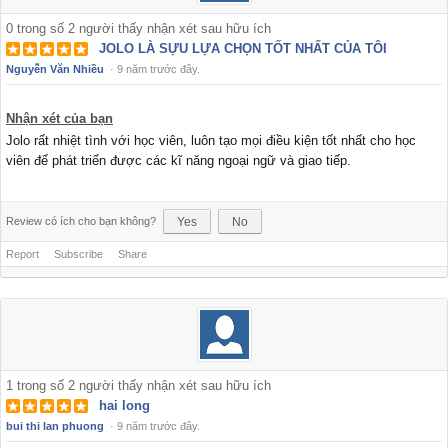
0
trong số
2
người thấy nhận xét sau hữu ích
JOLO LÀ SỰU LỰA CHỌN TỐT NHẤT CỦA TÔI
Nguyễn Văn Nhiều
·
9 năm trước đây.
Nhận xét của bạn
Jolo rất nhiệt tình với học viên, luôn tạo mọi điều kiện tốt nhất cho học
viên để phát triển được các kĩ năng ngoại ngữ và giao tiếp.
Review có ích cho bạn không?
Yes
No
Report
Subscribe
Share
1
trong số
2
người thấy nhận xét sau hữu ích
hai long
bui thi lan phuong
·
9 năm trước đây.