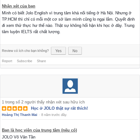
Nhận xét của bạn
Mình có biết Jolo English vì trung tâm khá nổi tiếng ở Hà Nội. Nhưng ở
TP.HCM thì chỉ có mỗi một cơ sở làm mình cũng lo ngại lắm. Quyết định
đi xem thử thực hư thế nào. Thật sự không hối hận khi học ở đây. Trung
tâm luyện IELTS rất chất lượng.
Review có ích cho bạn không?
Yes
No
Report
Subscribe
Share
1
trong số
2
người thấy nhận xét sau hữu ích
Học ở JOLO thật sự rất thích!
Hoàng Thị Thanh Mai
·
8 năm trước đây.
Bạn là học viên của trung tâm (nếu có)
JOLO Võ Văn Tần