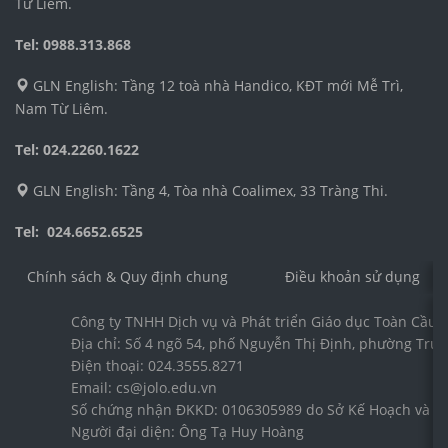
Từ Liêm.
Tel: 0988.313.868
GLN English: Tầng 12 toà nhà Handico, KĐT mới Mễ Trì,
Nam Từ Liêm.
Tel: 024.2260.1622
GLN English: Tầng 4, Tòa nhà Coalimex, 33 Tràng Thi.
Tel: 024.6652.6525
Chính sách & Quy định chung
Điều khoản sử dụng
Công ty TNHH Dịch vụ và Phát triển Giáo dục Toàn Cầu 
Địa chỉ: Số 4 ngõ 54, phố Nguyễn Thị Định, phường Trun
Điện thoại: 024.3555.8271
Email: cs@jolo.edu.vn
Số chứng nhận ĐKKD: 0106305989 do Sở Kế Hoạch và Đầ
Người đại diện: Ông Tạ Huy Hoàng