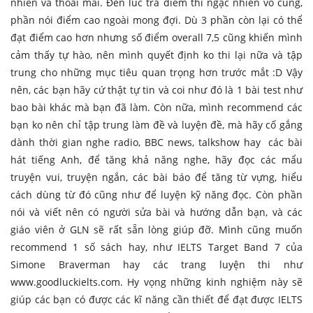
nhiên và thoải mái. Đến lúc trả điểm thì ngạc nhiên vô cùng,
phần nói điểm cao ngoài mong đợi. Dù 3 phần còn lại có thể
đạt điểm cao hơn nhưng số điểm overall 7,5 cũng khiến mình
cảm thấy tự hào, nên mình quyết định ko thi lại nữa và tập
trung cho những mục tiêu quan trọng hơn trước mắt :D Vậy
nên, các bạn hãy cứ thật tự tin và coi như đó là 1 bài test như
bao bài khác mà bạn đã làm. Còn nữa, mình recommend các
bạn ko nên chỉ tập trung làm đề và luyện đề, mà hãy cố gắng
dành thời gian nghe radio, BBC news, talkshow hay các bài
hát tiếng Anh, để tăng khả năng nghe, hãy đọc các mẩu
truyện vui, truyện ngắn, các bài báo để tăng từ vựng, hiểu
cách dùng từ đó cũng như để luyện kỹ năng đọc. Còn phần
nói và viết nên có người sửa bài và hướng dẫn bạn, và các
giáo viên ở GLN sẽ rất sẵn lòng giúp đỡ. Mình cũng muốn
recommend 1 số sách hay, như IELTS Target Band 7 của
Simone Braverman hay các trang luyện thi như
www.goodluckielts.com. Hy vọng những kinh nghiệm này sẽ
giúp các bạn có được các kĩ năng cần thiết để đạt được IELTS