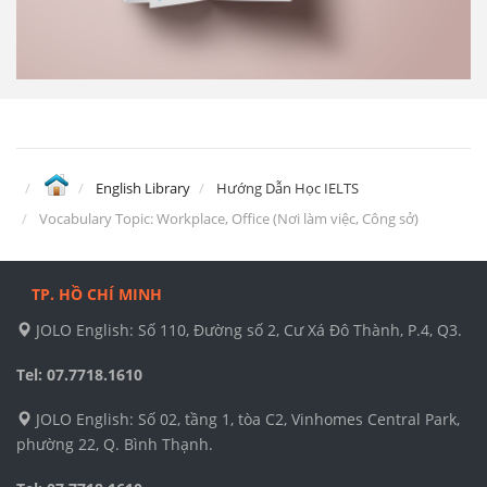
English Library
Hướng Dẫn Học IELTS
Vocabulary Topic: Workplace, Office (Nơi làm việc, Công sở)
TP. HỒ CHÍ MINH
JOLO English: Số 110, Đường số 2, Cư Xá Đô Thành, P.4, Q3.
Tel: 07.7718.1610
JOLO English: Số 02, tầng 1, tòa C2, Vinhomes Central Park,
phường 22, Q. Bình Thạnh.