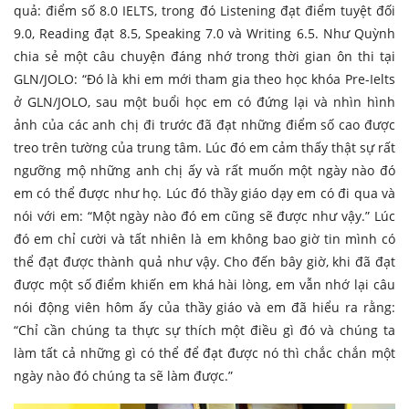
quả: điểm số 8.0 IELTS, trong đó Listening đạt điểm tuyệt đối
9.0, Reading đạt 8.5, Speaking 7.0 và Writing 6.5. Như Quỳnh
chia sẻ một câu chuyện đáng nhớ trong thời gian ôn thi tại
GLN/JOLO: “Đó là khi em mới tham gia theo học khóa Pre-Ielts
ở GLN/JOLO, sau một buổi học em có đứng lại và nhìn hình
ảnh của các anh chị đi trước đã đạt những điểm số cao được
treo trên tường của trung tâm. Lúc đó em cảm thấy thật sự rất
ngưỡng mộ những anh chị ấy và rất muốn một ngày nào đó
em có thể được như họ. Lúc đó thầy giáo dạy em có đi qua và
nói với em: “Một ngày nào đó em cũng sẽ được như vậy.” Lúc
đó em chỉ cười và tất nhiên là em không bao giờ tin mình có
thể đạt được thành quả như vậy. Cho đến bây giờ, khi đã đạt
được một số điểm khiến em khá hài lòng, em vẫn nhớ lại câu
nói động viên hôm ấy của thầy giáo và em đã hiểu ra rằng:
“Chỉ cần chúng ta thực sự thích một điều gì đó và chúng ta
làm tất cả những gì có thể để đạt được nó thì chắc chắn một
ngày nào đó chúng ta sẽ làm được.”