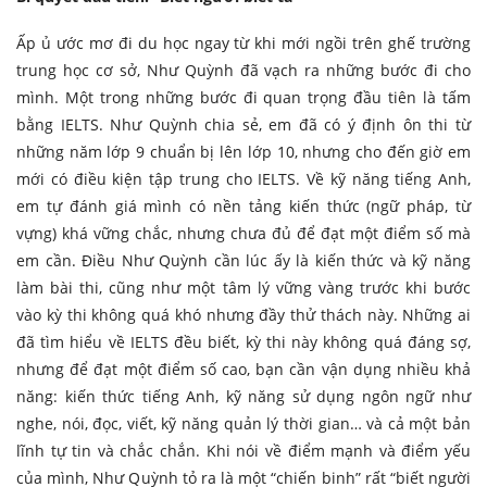
Ấp ủ ước mơ đi du học ngay từ khi mới ngồi trên ghế trường
trung học cơ sở, Như Quỳnh đã vạch ra những bước đi cho
mình. Một trong những bước đi quan trọng đầu tiên là tấm
bằng IELTS. Như Quỳnh chia sẻ, em đã có ý định ôn thi từ
những năm lớp 9 chuẩn bị lên lớp 10, nhưng cho đến giờ em
mới có điều kiện tập trung cho IELTS. Về kỹ năng tiếng Anh,
em tự đánh giá mình có nền tảng kiến thức (ngữ pháp, từ
vựng) khá vững chắc, nhưng chưa đủ để đạt một điểm số mà
em cần. Điều Như Quỳnh cần lúc ấy là kiến thức và kỹ năng
làm bài thi, cũng như một tâm lý vững vàng trước khi bước
vào kỳ thi không quá khó nhưng đầy thử thách này. Những ai
đã tìm hiểu về IELTS đều biết, kỳ thi này không quá đáng sợ,
nhưng để đạt một điểm số cao, bạn cần vận dụng nhiều khả
năng: kiến thức tiếng Anh, kỹ năng sử dụng ngôn ngữ như
nghe, nói, đọc, viết, kỹ năng quản lý thời gian… và cả một bản
lĩnh tự tin và chắc chắn. Khi nói về điểm mạnh và điểm yếu
của mình, Như Quỳnh tỏ ra là một “chiến binh” rất “biết người