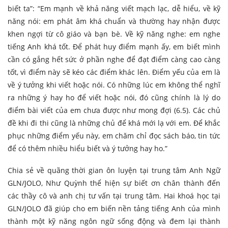
biết ta”: “Em mạnh về khả năng viết mạch lạc, dễ hiểu, về kỹ
năng nói: em phát âm khá chuẩn và thường hay nhận được
khen ngợi từ cô giáo và bạn bè. Về kỹ năng nghe: em nghe
tiếng Anh khá tốt. Để phát huy điểm mạnh ấy, em biết mình
cần có gắng hết sức ở phần nghe để đạt điểm càng cao càng
tốt, vì điểm này sẽ kéo các điểm khác lên. Điểm yếu của em là
về ý tưởng khi viết hoặc nói. Có những lúc em không thể nghĩ
ra những ý hay ho để viết hoặc nói, đó cũng chính là lý do
điểm bài viết của em chưa được như mong đợi (6.5). Các chủ
đề khi đi thi cũng là những chủ để khá mới lạ với em. Để khắc
phục những điểm yếu này, em chăm chỉ đọc sách báo, tin tức
để có thêm nhiều hiểu biết và ý tưởng hay ho.”
Chia sẻ về quãng thời gian ôn luyện tại trung tâm Anh Ngữ
GLN/JOLO, Như Quỳnh thể hiện sự biết ơn chân thành đến
các thầy cô và anh chị tư vấn tại trung tâm. Hai khoá học tại
GLN/JOLO đã giúp cho em biến nền tảng tiếng Anh của mình
thành một kỹ năng ngôn ngữ sống động và đem lại thành