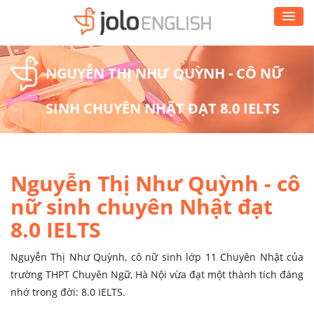
NGUYỄN THỊ NHƯ QUỲNH - CÔ NỮ
SINH CHUYÊN NHẬT ĐẠT 8.0 IELTS
Nguyễn Thị Như Quỳnh - cô
nữ sinh chuyên Nhật đạt
8.0 IELTS
Nguyễn Thị Như Quỳnh, cô nữ sinh lớp 11 Chuyên Nhật của
trường THPT Chuyên Ngữ, Hà Nội vừa đạt một thành tích đáng
nhớ trong đời: 8.0 IELTS.