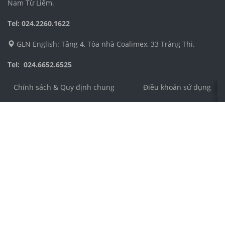
Nam Từ Liêm.
Tel: 024.2260.1622
GLN English: Tầng 4, Tòa nhà Coalimex, 33 Tràng Thi.
Tel: 024.6652.6525
Chính sách & Quy định chung
Điều khoản sử dụng
Công ty TNHH Dịch vụ và Phát triển Giáo dục Toàn Cầu 
Địa chỉ: Số 4 ngõ 54, phố Nguyễn Thị Định, phường Trun
Điện thoại: 024.3555.8271
Email: cs@jolo.edu.vn
Số chứng nhận ĐKKD: 0106305989 do Sở Kế Hoạch và Đầ
Người đại diện: Ông Tạ Huy Hoàng
© 2026 Trung Tâm Tiếng Anh JOLO
Chính sách & Quy định chung
Điều khoản sử dụng