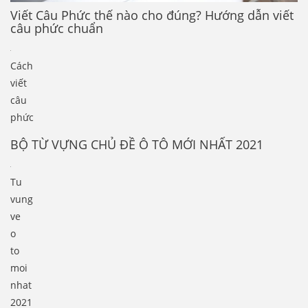
Viết Câu Phức thế nào cho đúng? Hướng dẫn viết
câu phức chuẩn
Cách
viết
câu
phức
BỘ TỪ VỰNG CHỦ ĐỀ Ô TÔ MỚI NHẤT 2021
Tu
vung
ve
o
to
moi
nhat
2021