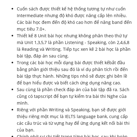
Cuốn sách được thiết kế hệ thống tương tự như cuốn
Intermediate nhưng độ khó được nâng cấp lên nhiều.
Các bài học đem đến độ khó cao hơn để nâng band đến
mục tiêu 7.0+.
Thiết kế 8 Unit bài học nhưng không phân theo thứ tự
mà Unit 1,3,5,7 là phần Listening - Speaking, còn 2,4,6,8
là Reading và Writing. Tiếp tục xen kẽ 2 bài học là phần
bài tập, đáp án sau cùng.
Trong các bài học mỗi dạng bài được thiết kếbắt đầu
bằng phần giới thiệu sau đó là ví dụ phân tích rồi đến
bài tập thực hành. Những tips nhỏ sẽ được ghi bên lề
để bạn hiểu được và biết cách ứng dụng nâng cao.
Sau cùng là phần check đáp án của bài tập đã ra. Sách
cũng có tapscript để bạn tự kiểm tra bài thi Nghe của
mình.
Riêng với phần Writing và Speaking, bạn sẽ được giới
thiệu riêng một mục là IELTS language bank, cung cấp
các cấu trúc và từ vựng hay để ứng dụng kết nối bài thi
của bạn.
Chính nhờ sự chi tiết trong từng bài học, sau khi hoàn