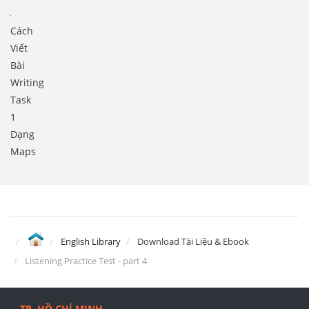
Cách
Viết
Bài
Writing
Task
1
Dạng
Maps
English Library
Download Tài Liệu & Ebook
Listening Practice Test - part 4
TP. HỒ CHÍ MINH