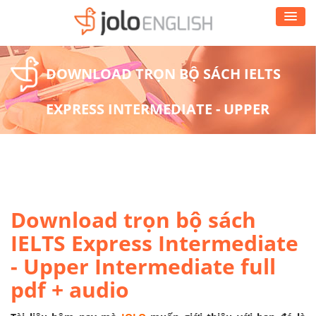
DOWNLOAD TRỌN BỘ SÁCH IELTS
EXPRESS INTERMEDIATE - UPPER
INTERMEDIATE FULL PDF + AUDIO
Download trọn bộ sách
IELTS Express Intermediate
- Upper Intermediate full
pdf + audio