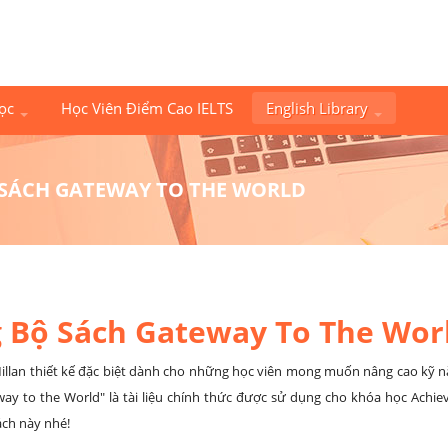
Học
Học Viên Điểm Cao IELTS
English Library
 SÁCH GATEWAY TO THE WORLD
 Bộ Sách Gateway To The Wor
llan thiết kế đặc biệt dành cho những học viên mong muốn nâng cao kỹ n
way to the World" là tài liệu chính thức được sử dụng cho khóa học Achiev
ách này nhé!