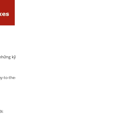
 những kỹ
y-to-the-
i: