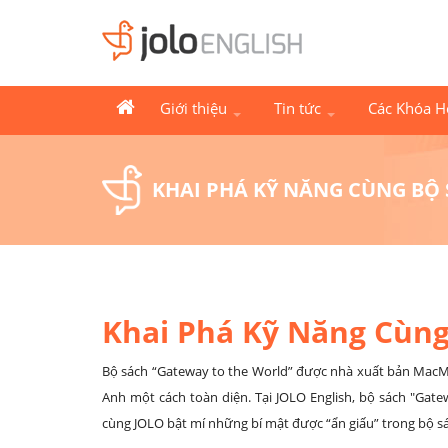
Giới thiệu
Tin tức
Các Khóa 
KHAI PHÁ KỸ NĂNG CÙNG BỘ
Khai Phá Kỹ Năng Cùng
Bộ sách “Gateway to the World” được nhà xuất bản MacMi
Anh một cách toàn diện. Tại JOLO English, bộ sách "Gate
cùng JOLO bật mí những bí mật được “ẩn giấu” trong bộ s