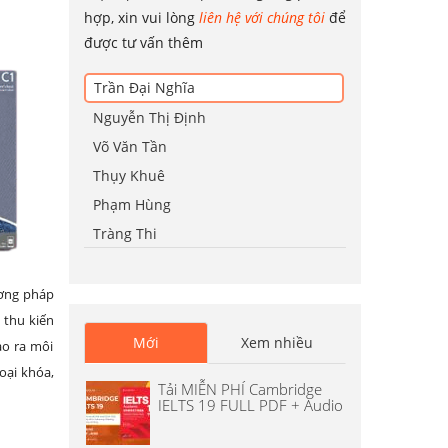
hợp, xin vui lòng
liên hệ với chúng tôi
để
được tư vấn thêm
Trần Đại Nghĩa
Nguyễn Thị Định
Võ Văn Tần
Thụy Khuê
Phạm Hùng
Tràng Thi
ương pháp
 thu kiến
Mới
Xem nhiều
ạo ra môi
oại khóa,
Tải MIỄN PHÍ Cambridge
IELTS 19 FULL PDF + Audio