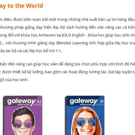
ay to the World
àn diện, được biên soạn bởi một trong những nhà xuất bản uy tín hàng đầu t
 phương pháp giảng dạy hiện đại, bộ sách hướng đến việc nâng cao cả bố
trọng đối với khóa học Achievers tại JOLO English - khóa học giúp học sinh c
TE… với chương trình giảng dạy Blended Learning tích hợp giữa lớp học trực
câu lạc bộ và các lớp học bổ trợ 1-1.
bản đến nâng cao giúp học viên dễ dàng lựa chọn phù hợp với trình độ hiệ
 được thiết kế kỹ lưỡng, bao gồm các hoạt động tương tác, bài tập luyện t
gữ của học sinh.