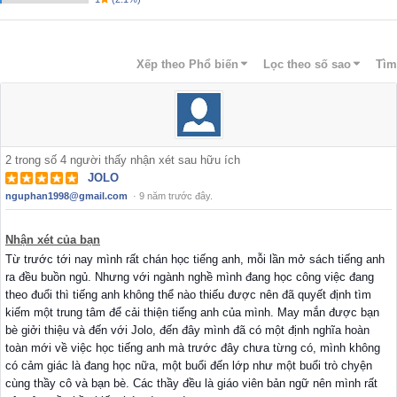
Xếp theo
Phổ biến
Lọc theo số sao
Tìm
2
trong số
4
người thấy nhận xét sau hữu ích
JOLO
nguphan1998@gmail.com
·
9 năm trước đây.
Nhận xét của bạn
Từ trước tới nay mình rất chán học tiếng anh, mỗi lần mở sách tiếng anh
ra đều buồn ngủ. Nhưng với ngành nghề mình đang học công việc đang
theo đuổi thì tiếng anh không thể nào thiếu được nên đã quyết định tìm
kiếm một trung tâm để cải thiện tiếng anh của mình. May mắn được bạn
bè giởi thiệu và đến với Jolo, đến đây mình đã có một định nghĩa hoàn
toàn mới về việc học tiếng anh mà trước đây chưa từng có, mình không
có cảm giác là đang học nữa, một buổi đến lớp như một buổi trò chyện
cùng thầy cô và bạn bè. Các thầy đều là giáo viên bản ngữ nên mình rất