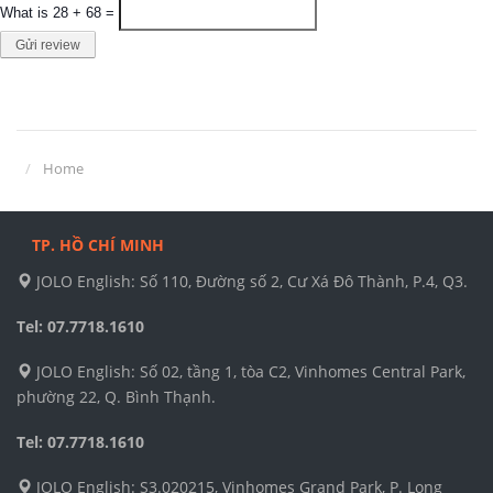
What is 28 + 68 =
Gửi review
Home
TP. HỒ CHÍ MINH
JOLO English: Số 110, Đường số 2, Cư Xá Đô Thành, P.4, Q3.
Tel: 07.7718.1610
JOLO English: Số 02, tầng 1, tòa C2, Vinhomes Central Park,
phường 22, Q. Bình Thạnh.
Tel: 07.7718.1610
JOLO English: S3.020215, Vinhomes Grand Park, P. Long