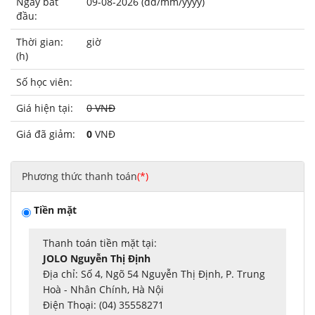
Ngày bắt
09-08-2026 (dd/mm/yyyy)
đầu:
Thời gian:
giờ
(h)
Số học viên:
Giá hiện tại:
0 VNĐ
Giá đã giảm:
0
VNĐ
Phương thức thanh toán
(*)
Tiền mặt
Thanh toán tiền mặt tại:
JOLO Nguyễn Thị Định
Địa chỉ: Số 4, Ngõ 54 Nguyễn Thị Định, P. Trung
Hoà - Nhân Chính, Hà Nội
Điện Thoại: (04) 35558271