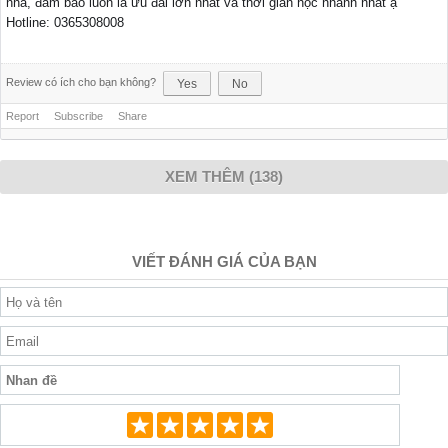
nha, đảm bảo luôn là ưu đãi lớn nhất và thời gian học nhanh nhất ạ
Hotline: 0365308008
Review có ích cho bạn không?
Yes
No
Report
Subscribe
Share
XEM THÊM (138)
VIẾT ĐÁNH GIÁ CỦA BẠN