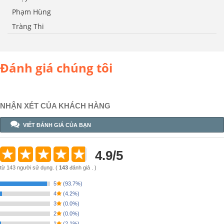
Phạm Hùng
Tràng Thi
Đánh giá chúng tôi
NHẬN XÉT CỦA KHÁCH HÀNG
VIẾT ĐÁNH GIÁ CỦA BẠN
4.9
/
5
từ
143
người sử dụng.
(
143
đánh giá . )
5
(
93.7%
)
4
(
4.2%
)
3
(
0.0%
)
2
(
0.0%
)
1
(
2.1%
)