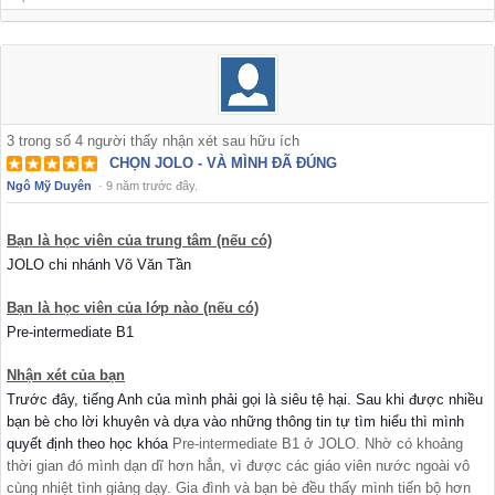
3
trong số
4
người thấy nhận xét sau hữu ích
CHỌN JOLO - VÀ MÌNH ĐÃ ĐÚNG
Ngô Mỹ Duyên
·
9 năm trước đây.
Bạn là học viên của trung tâm (nếu có)
JOLO chi nhánh Võ Văn Tần
Bạn là học viên của lớp nào (nếu có)
Pre-intermediate B1
Nhận xét của bạn
Trước đây, tiếng Anh của mình phải gọi là siêu tệ hại. Sau khi được nhiều
bạn bè cho lời khuyên và dựa vào những thông tin tự tìm hiểu thì mình
quyết định theo học khóa
Pre-intermediate B1 ở JOLO. Nhờ có khoảng
thời gian đó mình dạn dĩ hơn hẳn, vì được các giáo viên nước ngoài vô
cùng nhiệt tình giảng dạy. Gia đình và bạn bè đều thấy mình tiến bộ hơn