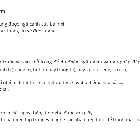
orm
dung
được ngữ cảnh của bài nói.
các thông tin sẽ được nghe.
g trước và sau chỗ trống để dự đoán ngữ nghĩa và ngữ pháp đá
h từ, động từ, tính từ hay trạng từ), hay là tên riêng, con số,...
số nhiều, danh từ sẽ là một cái tên, hay địa điểm, màu sắc,…
 lai.
 cách
viết ngay thông tin nghe được vào giấy.
 thì bạn nên tập trung vào nghe các phần tiếp theo để tránh mất 