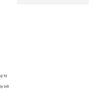
ng ký
ày bắt