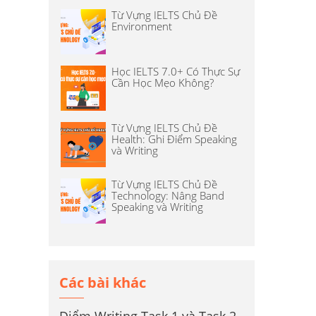
Từ Vựng IELTS Chủ Đề
Environment
Học IELTS 7.0+ Có Thực Sự
Cần Học Mẹo Không?
Từ Vựng IELTS Chủ Đề
Health: Ghi Điểm Speaking
và Writing
Từ Vựng IELTS Chủ Đề
Technology: Nâng Band
Speaking và Writing
Các bài khác