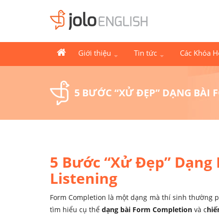
Giới thiệu
Tin tức
Các Khóa 
5 BƯỚC “XỬ ĐẸP” DẠNG BÀI F
5 Bước “Xử Đẹp” Dạng 
Listening
Form Completion là một dạng mà thí sinh thường p
tìm hiểu cụ thể
dạng bài Form Completion
và c
hiế