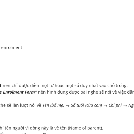
 enrolment
R
nên chỉ được điền một từ hoặc một số duy nhất vào chỗ trống.
se Enrolment Form”
nên hình dung được bài nghe sẽ nói về việc đă
he sẽ lần lượt nói về
Tên (bố mẹ)
→
Số tuổi (của con) → Chi phí → Ng
hỉ tên người vì dòng này là về tên (Name of parent).