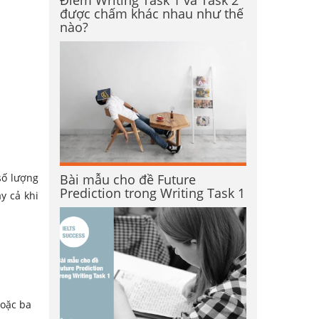
Điểm Writing Task 1 và Task 2
được chấm khác nhau như thế
nào?
Bài mẫu cho đề Future
số lượng
Prediction trong Writing Task 1
y cả khi
hoặc ba