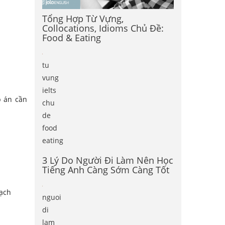
Tổng Hợp Từ Vựng,
Collocations, Idioms Chủ Đề:
Food & Eating
tu
vung
ielts
p án cần
chu
de
food
eating
3 Lý Do Người Đi Làm Nên Học
Tiếng Anh Càng Sớm Càng Tốt
mạch
nguoi
di
lam