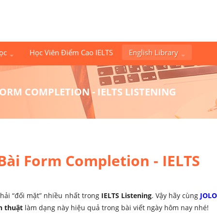
Học
Học Viên Điểm Cao IELTS
English Library
ORM COMPLETION - IELTS LISTENING
Bài Form Completion - IELTS
hải “đối mặt” nhiều nhất trong
IELTS Listening
.
Vậy hãy cùng
JOLO
n thuật
làm dạng này hiệu quả trong bài viết ngày hôm nay nhé!