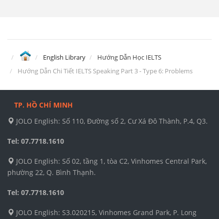
English Library
Hướng Dẫn Học IELTS
Hướng Dẫn Chi Tiết IELTS Speaking Part 3 - Type 6: Problems
TP. HỒ CHÍ MINH
JOLO English: Số 110, Đường số 2, Cư Xá Đô Thành, P.4, Q3.
Tel: 07.7718.1610
JOLO English: Số 02, tầng 1, tòa C2, Vinhomes Central Park,
phường 22, Q. Bình Thạnh.
Tel: 07.7718.1610
JOLO English: S3.020215, Vinhomes Grand Park, P. Long