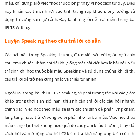
mẫu, chỉ dừng lại ở việc “học thuộc lòng” thay vì học cách tư duy. Điều
này khiến các thí sinh rơi vào tình trạng rập khuôn, bí ý tưởng, sử
dụng từ vựng sai ngữ cảnh. Đây là những lỗi dễ mất điểm trong bài
IELTS Writing.
Luyện Speaking theo câu trả lời có sẵn
Các bài mẫu trong Speaking thường được viết sẵn với ngôn ngữ chỉn
chu, trau chuốt. Thậm chí đôi khi giống một bài viết hơn là bài nói. Nếu
thí sinh chỉ học thuộc bài mẫu Speaking và sử dụng chúng khi đi thi,
câu trả lời dễ trở nên cứng nhắc và thiếu tự nhiên.
Ngoài ra, trong bài thi IELTS Speaking, vì phải tương tác với các giám
khảo trong thời gian giới hạn, thí sinh cần trả lời các câu hỏi nhanh,
chính xác. Việc học theo mẫu sẽ làm các thí sinh dễ phản ứng chậm,
lúng túng hoặc trả lời vòng vo vì phải nhớ lại bài mẫu. Việc học theo
mẫu cũng đặc biệt không hiệu quả do các giám khảo thường thay đổi
cách hỏi và mở rộng câu hỏi để kiểm tra khả năng ứng biến của thí