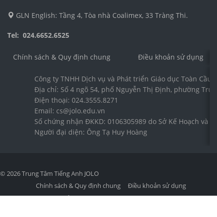
GLN English: Tầng 4, Tòa nhà Coalimex, 33 Tràng Thi.
Tel: 024.6652.6525
Chính sách & Quy định chung
Điều khoản sử dụng
Công ty TNHH Dịch vụ và Phát triển Giáo dục Toàn Cầu 
Địa chỉ: Số 4 ngõ 54, phố Nguyễn Thị Định, phường Trun
Điện thoại: 024.3555.8271
Email: cs@jolo.edu.vn
Số chứng nhận ĐKKD: 0106305989 do Sở Kế Hoạch và Đầ
Người đại diện: Ông Tạ Huy Hoàng
© 2026 Trung Tâm Tiếng Anh JOLO
Chính sách & Quy định chung
Điều khoản sử dụng
Chính sách bảo mật
Quy định & Hình thức thanh toán