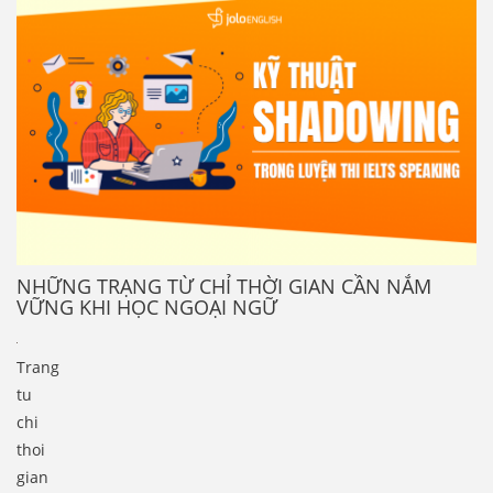
NHỮNG TRẠNG TỪ CHỈ THỜI GIAN CẦN NẮM
VỮNG KHI HỌC NGOẠI NGỮ
Trang
tu
chi
thoi
gian