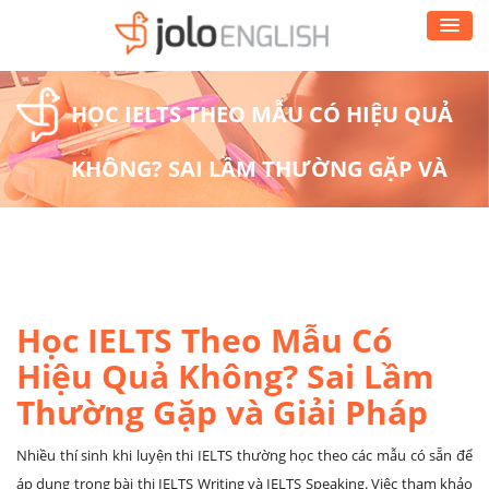
HỌC IELTS THEO MẪU CÓ HIỆU QUẢ
KHÔNG? SAI LẦM THƯỜNG GẶP VÀ
GIẢI PHÁP
Học IELTS Theo Mẫu Có
Hiệu Quả Không? Sai Lầm
Thường Gặp và Giải Pháp
Nhiều thí sinh khi luyện thi IELTS thường học theo các mẫu có sẵn để
áp dụng trong bài thi IELTS Writing và IELTS Speaking. Việc tham khảo