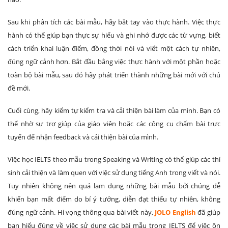
Sau khi phân tích các bài mẫu, hãy bắt tay vào thực hành. Việc thực
hành có thể giúp bạn thực sự hiểu và ghi nhớ được các từ vựng, biết
cách triển khai luận điểm, đồng thời nói và viết một cách tự nhiên,
đúng ngữ cảnh hơn. Bắt đầu bằng việc thực hành với một phần hoặc
toàn bộ bài mẫu, sau đó hãy phát triển thành những bài mới với chủ
đề mới.
Cuối cùng, hãy kiểm tự kiểm tra và cải thiện bài làm của mình. Bạn có
thể nhờ sự trợ giúp của giáo viên hoặc các công cụ chấm bài trực
tuyến để nhận feedback và cải thiện bài của mình.
Việc học IELTS theo mẫu trong Speaking và Writing có thể giúp các thí
sinh cải thiện và làm quen với việc sử dụng tiếng Anh trong viết và nói.
Tuy nhiên không nên quá lạm dụng những bài mẫu bởi chúng dễ
khiến bạn mất điểm do bí ý tưởng, diễn đạt thiếu tự nhiên, không
đúng ngữ cảnh. Hi vọng thông qua bài viết này,
JOLO English
đã giúp
bạn hiểu đúng về việc sử dụng các bài mẫu trong IELTS để việc ôn