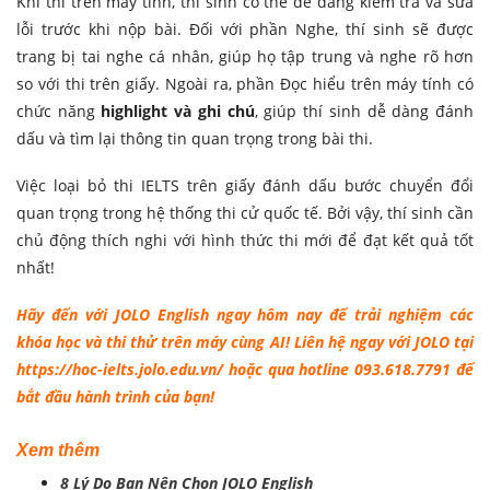
Khi thi trên máy tính, thí sinh có thể dễ dàng kiểm tra và sửa
lỗi trước khi nộp bài. Đối với phần Nghe, thí sinh sẽ được
trang bị tai nghe cá nhân, giúp họ tập trung và nghe rõ hơn
so với thi trên giấy. Ngoài ra, phần Đọc hiểu trên máy tính có
chức năng
highlight và ghi chú
, giúp thí sinh dễ dàng đánh
dấu và tìm lại thông tin quan trọng trong bài thi.
Việc loại bỏ thi IELTS trên giấy đánh dấu bước chuyển đổi
quan trọng trong hệ thống thi cử quốc tế. Bởi vậy, thí sinh cần
chủ động thích nghi với hình thức thi mới để đạt kết quả tốt
nhất!
Hãy đến với
JOLO English
ngay hôm nay để trải nghiệm các
khóa học và thi thử trên máy cùng AI! Liên hệ ngay với JOLO tại
https://hoc-ielts.jolo.edu.vn/
hoặc qua hotline 093.618.7791 để
bắt đầu hành trình của bạn!
Xem thêm
8 Lý Do Bạn Nên Chọn JOLO English