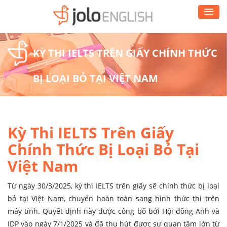
KỲ THI IELTS TRÊN GIẤY CHÍNH THỨC
BỊ LOẠI BỎ TẠI VIỆT NAM
Kỳ Thi IELTS Trên Giấy
Chính Thức Bị Loại Bỏ Tại
Việt Nam
Từ ngày 30/3/2025, kỳ thi IELTS trên giấy sẽ chính thức bị loại
bỏ tại Việt Nam, chuyển hoàn toàn sang hình thức thi trên
máy tính. Quyết định này được công bố bởi Hội đồng Anh và
IDP vào ngày 7/1/2025 và đã thu hút được sự quan tâm lớn từ