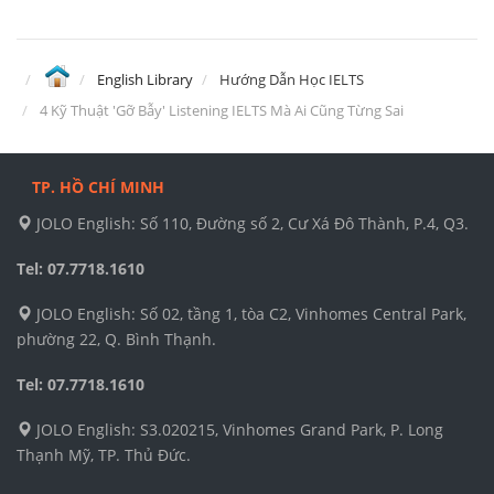
English Library
Hướng Dẫn Học IELTS
4 Kỹ Thuật 'Gỡ Bẫy' Listening IELTS Mà Ai Cũng Từng Sai
TP. HỒ CHÍ MINH
JOLO English: Số 110, Đường số 2, Cư Xá Đô Thành, P.4, Q3.
Tel: 07.7718.1610
JOLO English: Số 02, tầng 1, tòa C2, Vinhomes Central Park,
phường 22, Q. Bình Thạnh.
Tel: 07.7718.1610
JOLO English: S3.020215, Vinhomes Grand Park, P. Long
Thạnh Mỹ, TP. Thủ Đức.