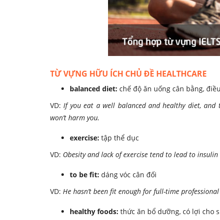
TỪ VỰNG HỮU ÍCH CHỦ ĐỀ HEALTHCARE
balanced diet:
chế độ ăn uống cân bằng, điề
VD:
If you eat a well balanced and healthy diet, and
won’t harm you.
exercise:
tập thể dục
VD:
Obesity and lack of exercise tend to lead to insulin
to be fit:
dáng vóc cân đối
VD:
He hasn’t been fit enough for full-time professional 
healthy foods:
thức ăn bổ dưỡng, có lợi cho 