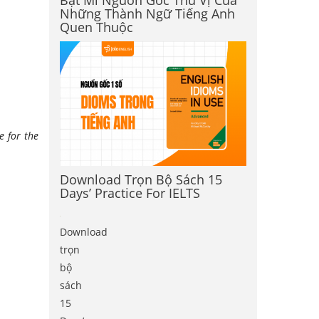
Bật Mí Nguồn Gốc Thú Vị Của
Những Thành Ngữ Tiếng Anh
Quen Thuộc
e for the
Download Trọn Bộ Sách 15
Days’ Practice For IELTS
Download
trọn
bộ
sách
15