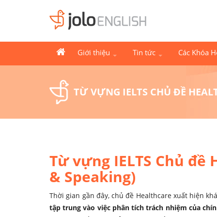
Giới thiệu
Tin tức
Các Khóa 
TỪ VỰNG IELTS CHỦ ĐỀ HEAL
Từ vựng IELTS Chủ đề 
& Speaking)
Thời gian gần đây, chủ đề Healthcare xuất hiện khá
tập trung vào việc phân tích trách nhiệm của chí