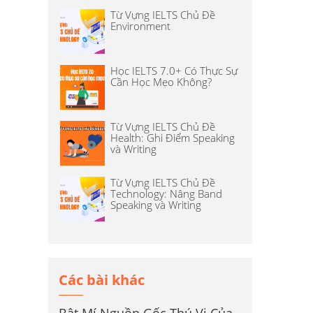
Từ Vựng IELTS Chủ Đề
Environment
Học IELTS 7.0+ Có Thực Sự
Cần Học Mẹo Không?
Từ Vựng IELTS Chủ Đề
Health: Ghi Điểm Speaking
và Writing
Từ Vựng IELTS Chủ Đề
Technology: Nâng Band
Speaking và Writing
Các bài khác