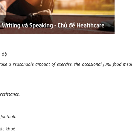
u độ
 take a reasonable amount of exercise, the occasional junk food meal 
 resistance.
football.
sức khoẻ