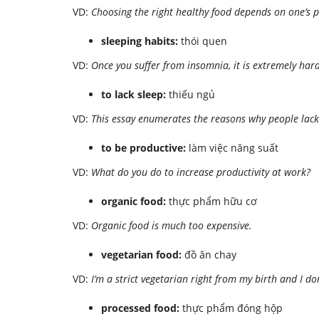
VD:
Choosing the right healthy food depends on one’s p
sleeping habits:
thói quen
VD:
Once you suffer from insomnia, it is extremely hard
to lack sleep:
thiếu ngủ
VD:
This essay enumerates the reasons why people lack s
to be productive:
làm việc năng suất
VD:
What do you do to increase productivity at work?
organic food:
thực phẩm hữu cơ
VD:
Organic food is much too expensive.
vegetarian food:
đồ ăn chay
VD:
I’m a strict vegetarian right from my birth and I d
processed food:
thực phẩm đóng hộp