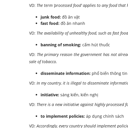
VD:
The term ‘processed food‘ applies to any food that 
junk food:
đồ ăn vặt
fast food:
đồ ăn nhanh
VD:
The availability of unhealthy food, such as fast f
banning of smoking:
cấm hút thuốc
VD:
The primary reason the government has not already
sale of tobacco.
disseminate information:
phổ biến thông tin
VD:
In my country, it is illegal to disseminate informat
initiative:
sáng kiến, kiến nghị
VD:
There is a new initiative against highly processed f
to implement policies:
áp dụng chính sách
VD:
Accordingly, every country should implement policie