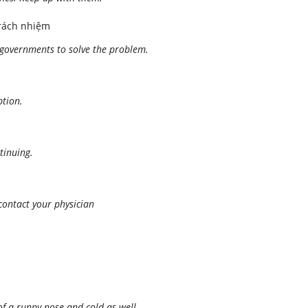
trách nhiệm
of governments to solve the problem.
ption.
tinuing.
o contact your physician
 of a runny nose and cold as well.