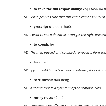
to take the full responsibility:
chịu toàn bộ 
VD:
Some people think that this is the responsibility 
prescription:
đơn thuốc
VD:
I went to see a doctor so I can get the right prescri
to cough:
ho
VD:
The man paused and coughed nervously before con
fever:
sốt
VD:
If your child has a fever when teething , it‘s best t
sore throat:
đau họng
VD:
A sore throat is a symptom of the common cold.
runny nose:
sổ mũi
VD:
Turmeric is an efficient solution for how to get rid