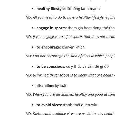
healthy lifestyle:
lối sống lành mạnh
VD:
All you need to do to have a healthy lifestyle is fol
engage in sports:
tham gia hoạt động thể tha
VD:
If you engage yourself in sports that does not mean
to encourage:
khuyến khích
VD:
I do not encourage the kind of diets in which peopl
to be conscious:
có ý thức về vấn đề gì đó
VD:
Being health conscious is to know what are healthy
discipline:
kỷ luật
VD:
When you are disciplined, healthy and good at some
to avoid vices:
tránh thói quen xấu
VD:
Dieting and avoiding vices are useful to stay health