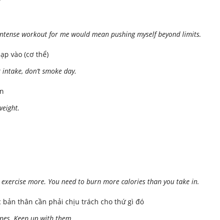
Intense workout for me would mean pushing myself beyond limits.
p vào (cơ thể)
r intake, don’t smoke day.
ên
weight.
d exercise more. You need to burn more calories than you take in.
 bản thân cần phải chịu trách cho thứ gì đó
ines. Keep up with them.