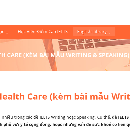
Học
Học Viên Điểm Cao IELTS
English Library
TH CARE (KÈM BÀI MẪU WRITING & SPEAKING)
Health Care (kèm bài mẫu Writ
 nhiều trong các đề IELTS Writing hoặc Speaking. Cụ thể,
đề IELTS
nh phủ với y tế cộng đồng, hoặc những vấn đề sức khoẻ có liên 