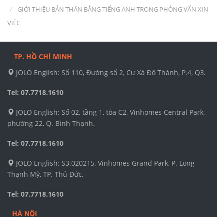
GIỚI THIỆU BẢN THÂN BẰNG TIẾNG ANH TRONG PHỎNG VẤN XIN
VIỆC
TP. HỒ CHÍ MINH
JOLO English: Số 110, Đường số 2, Cư Xá Đô Thành, P.4, Q3.
Tel: 07.7718.1610
JOLO English: Số 02, tầng 1, tòa C2, Vinhomes Central Park,
phường 22, Q. Bình Thạnh.
Tel: 07.7718.1610
JOLO English: S3.020215, Vinhomes Grand Park, P. Long
Thạnh Mỹ, TP. Thủ Đức.
Tel: 07.7718.1610
HÀ NỘI