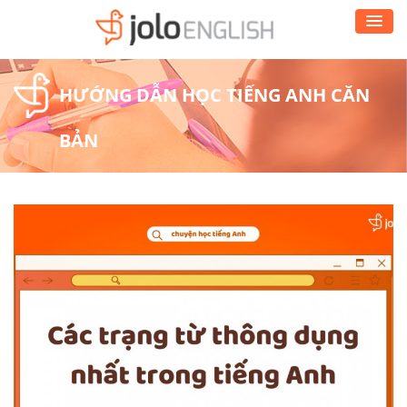
HƯỚNG DẪN HỌC TIẾNG ANH CĂN
BẢN