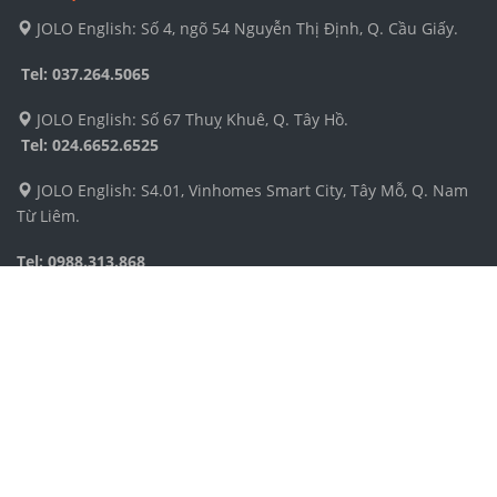
JOLO English: Số 4, ngõ 54 Nguyễn Thị Định, Q. Cầu Giấy.
Tel: 037.264.5065
JOLO English: Số 67 Thuỵ Khuê, Q. Tây Hồ.
Tel:
024.6652.6525
JOLO English: S4.01, Vinhomes Smart City, Tây Mỗ, Q. Nam
Từ Liêm.
Tel: 0988.313.868
GLN English: Tầng 12 toà nhà Handico, KĐT mới Mễ Trì,
Nam Từ Liêm.
Tel: 024.2260.1622
GLN English: Tầng 4, Tòa nhà Coalimex, 33 Tràng Thi.
Tel: 024.6652.6525