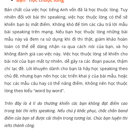
Bản chất của việc học tiếng Anh vốn đã là học thuộc lòng. Tuy
nhiên đối với bài thi speaking, việc học thuộc lòng có thể sẽ
khiến bạn bị mất điểm. Không khó để tìm các câu trả lời mẫu
bài speaking trên mạng. Nếu bạn học thuộc lòng những bài
mẫu này và đem ra sử dụng khi đi thi thật, giám khảo hoàn
toàn có thể dễ dàng nhận ra qua cách nói của bạn, và họ
không đánh giá cao việc này. Việc học thuộc lòng sẽ khiến cho
bài nói của bạn mất tự nhiên, dễ gây ra các đoạn pause, thậm
chí lạc đề. Lời khuyên dành cho bạn là hãy học speaking theo
chủ đề, nhưng bạn nên học các triển khai ý của bài mẫu, hoặc
học các mẫu câu hay có thể nâng điểm. Không nên học thuộc
lòng theo kiểu “word by word”.
Trên đây là 4 lí do thường khiến các bạn không đạt điểm cao
trong bài thi ielts speaking. Nếu chú ý khắc phục, chắc chắn band
điểm của bạn sẽ được cải thiện trong tương lai. Chúc bạn luyện thi
ielts thành công.