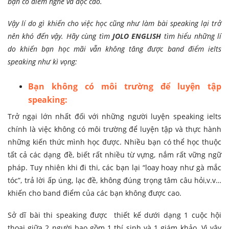
bạn có điểm nghe và đọc cao.
Vậy lí do gì khiến cho việc học cũng như làm bài speaking lại trở
nên khó đến vậy. Hãy cùng tìm
JOLO ENGLISH
tìm hiểu những lí
do khiến bạn học mãi vẫn không tăng được band điểm ielts
speaking như kì vọng:
Bạn không có môi trường để luyện tập
speaking:
Trở ngại lớn nhất đối với những người luyện speaking ielts
chính là việc không có môi trường để luyện tập và thực hành
những kiến thức mình học được. Nhiều bạn có thể học thuộc
tất cả các dạng đề, biết rất nhiều từ vựng, nắm rất vững ngữ
pháp. Tuy nhiên khi đi thi, các bạn lại “loay hoay như gà mắc
tóc”, trả lời ấp úng, lạc đề, không đúng trọng tâm câu hỏi,v.v…
khiến cho band điểm của các bạn không được cao.
Sở dĩ bài thi speaking được thiết kế dưới dạng 1 cuộc hội
thoại giữa 2 người bao gồm 1 thí sinh và 1 giám khảo. Vì vậy