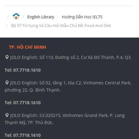
English Library
Hướng Dẫn Học IELTS
Bộ 57 Từ Vựng Và Câu Hỏi Mẫu Chủ Đề: Food And Diet
TP. HỒ CHÍ MINH
JOLO English: Số 110, Đường số 2, Cư Xá Đô Thành, P.4, Q3.
Tel: 07.7718.1610
JOLO English: Số 02, tầng 1, tòa C2, Vinhomes Central Park,
phường 22, Q. Bình Thạnh.
Tel: 07.7718.1610
JOLO English: S3.020215, Vinhomes Grand Park, P. Long
Thạnh Mỹ, TP. Thủ Đức.
Tel: 07.7718.1610