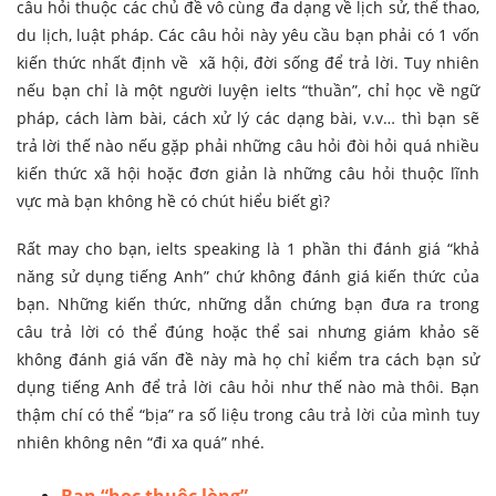
câu hỏi thuộc các chủ đề vô cùng đa dạng về lịch sử, thể thao,
du lịch, luật pháp. Các câu hỏi này yêu cầu bạn phải có 1 vốn
kiến thức nhất định về xã hội, đời sống để trả lời. Tuy nhiên
nếu bạn chỉ là một người luyện ielts “thuần”, chỉ học về ngữ
pháp, cách làm bài, cách xử lý các dạng bài, v.v… thì bạn sẽ
trả lời thế nào nếu gặp phải những câu hỏi đòi hỏi quá nhiều
kiến thức xã hội hoặc đơn giản là những câu hỏi thuộc lĩnh
vực mà bạn không hề có chút hiểu biết gì?
Rất may cho bạn, ielts speaking là 1 phần thi đánh giá “khả
năng sử dụng tiếng Anh” chứ không đánh giá kiến thức của
bạn. Những kiến thức, những dẫn chứng bạn đưa ra trong
câu trả lời có thể đúng hoặc thể sai nhưng giám khảo sẽ
không đánh giá vấn đề này mà họ chỉ kiểm tra cách bạn sử
dụng tiếng Anh để trả lời câu hỏi như thế nào mà thôi. Bạn
thậm chí có thể “bịa” ra số liệu trong câu trả lời của mình tuy
nhiên không nên “đi xa quá” nhé.
Bạn “học thuộc lòng”