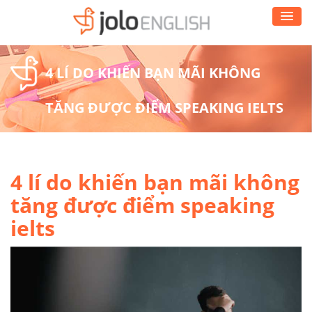
4 LÍ DO KHIẾN BẠN MÃI KHÔNG
TĂNG ĐƯỢC ĐIỂM SPEAKING IELTS
4 lí do khiến bạn mãi không
tăng được điểm speaking
ielts