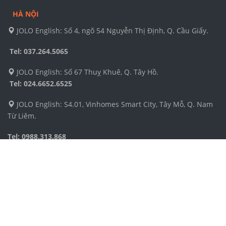
HÀ NỘI
JOLO English: Số 4, ngõ 54 Nguyễn Thị Định, Q. Cầu Giấy.
Tel: 037.264.5065
JOLO English: Số 67 Thuỵ Khuê, Q. Tây Hồ.
Tel:
024.6652.6525
JOLO English: S4.01, Vinhomes Smart City, Tây Mỗ, Q. Nam
Từ Liêm.
Tel: 0988.313.868
GLN English: Tầng 12 toà nhà Handico, KĐT mới Mễ Trì,
Nam Từ Liêm.
Tel: 024.2260.1622
GLN English: Tầng 4, Tòa nhà Coalimex, 33 Tràng Thi.