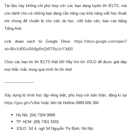
Tài liệu này không chỉ phù hợp với các bạn đang luyện thi IELTS, mà
còn dành cho cả những bạn đang cần nâng cao khả năng viết học thuật
nói chung để chuẩn bị cho việc du học, viết luận văn, báo cáo bằng
Tiếng Anh.
Link down sách từ Google Drive:
https://drive.google.com/open?
id=0BxXdRGxRA8jpRnQtRTRyUzY3d00
Chúc các bạn ôn thi IELTS thật tốt! Hãy tìm tới JOLO để được giải đáp
mọi thắc mắc trong quá trình ôn thi nhé!
-------------------------
Xây dựng lộ trình học tập riêng biệt, phù hợp với bản thân, đăng kí tại
https://goo.gl/n7v8ek
hoặc liên hệ Hotline 0989.606.366
Hà Nội: (04) 7304 9999
TP. HCM: (08) 7301 5555
JOLO: Số 4, ngõ 54 Nguyễn Thị Định, Hà Nội