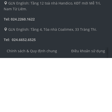
GLN English: Tầng 12 toà nhà Handico, KĐT mới Mễ Trì,
Nam Từ Liêm.
Tel: 024.2260.1622
GLN English: Tầng 4, Tòa nhà Coalimex, 33 Tràng Thi.
Tel: 024.6652.6525
Chính sách & Quy định chung
Điều khoản sử dụng
Công ty TNHH Dịch vụ và Phát triển Giáo dục Toàn Cầu 
Địa chỉ: Số 4 ngõ 54, phố Nguyễn Thị Định, phường Trun
Điện thoại: 024.3555.8271
Email: cs@jolo.edu.vn
Số chứng nhận ĐKKD: 0106305989 do Sở Kế Hoạch và Đầ
Người đại diện: Ông Tạ Huy Hoàng
© 2026 Trung Tâm Tiếng Anh JOLO