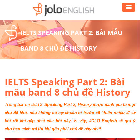
IELTS SPEAKING PART 2: BÀI MẪU
BAND 8 CHỦ ĐỀ HISTORY
IELTS Speaking Part 2: Bài
mẫu band 8 chủ đề History
Trong bài thi IELTS Speaking Part 2, History được đánh giá là một
chủ đề khó, nếu không có sự chuẩn bị trước sẽ khiến nhiều sĩ tử
bối rối khi gặp phải câu hỏi này. Vì vậy, JOLO English sẽ gợi ý
cho bạn cách trả lời khi gặp phải chủ đề này nhé!