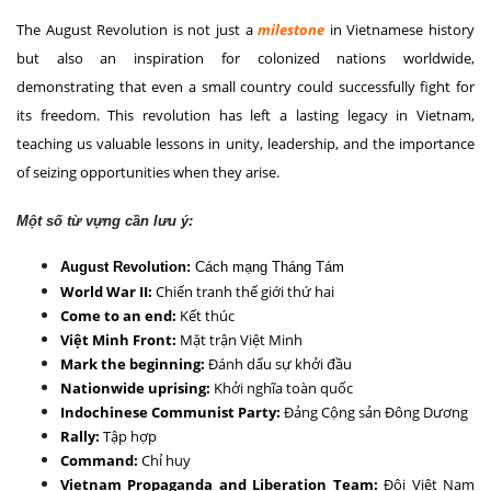
The August Revolution is not just a
milestone
in Vietnamese history
but also an inspiration for colonized nations worldwide,
demonstrating that even a small country could successfully fight for
its freedom. This revolution has left a lasting legacy in Vietnam,
teaching us valuable lessons in unity, leadership, and the importance
of seizing opportunities when they arise.
Một số từ vựng cần lưu ý:
August Revolution:
Cách mạng Tháng Tám
World War II:
Chiến tranh thế giới thứ hai
Come to an end:
Kết thúc
Việt Minh Front:
Mặt trận Việt Minh
Mark the beginning:
Đánh dấu sự khởi đầu
Nationwide uprising:
Khởi nghĩa toàn quốc
Indochinese Communist Party:
Đảng Cộng sản Đông Dương
Rally:
Tập hợp
Command:
Chỉ huy
Vietnam Propaganda and Liberation Team:
Đội Việt Nam