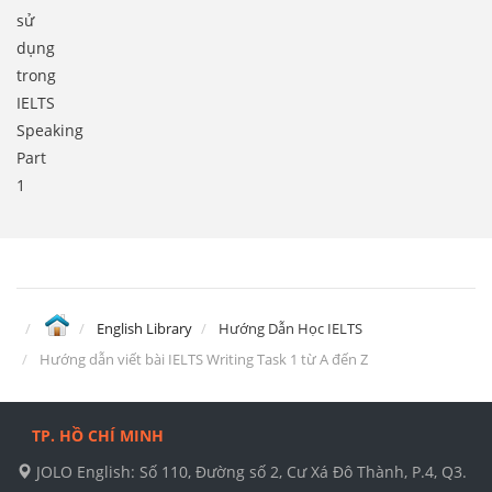
sử
dụng
trong
IELTS
Speaking
Part
1
English Library
Hướng Dẫn Học IELTS
Hướng dẫn viết bài IELTS Writing Task 1 từ A đến Z
TP. HỒ CHÍ MINH
JOLO English: Số 110, Đường số 2, Cư Xá Đô Thành, P.4, Q3.