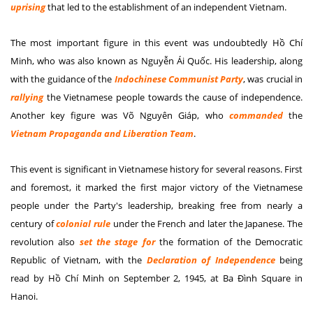
uprising
that led to the establishment of an independent Vietnam.
The most important figure in this event was undoubtedly Hồ Chí
Minh, who was also known as Nguyễn Ái Quốc. His leadership, along
with the guidance of the
Indochinese Communist Party
, was crucial in
rallying
the Vietnamese people towards the cause of independence.
Another key figure was Võ Nguyên Giáp, who
commanded
the
Vietnam Propaganda
and
Liberation Team
.
This event is significant in Vietnamese history for several reasons. First
and foremost, it marked the first major victory of the Vietnamese
people under the Party's leadership, breaking free from nearly a
century of
colonial rule
under the French and later the Japanese. The
revolution also
set the stage for
the formation of the Democratic
Republic of Vietnam, with the
Declaration of Independence
being
read by Hồ Chí Minh on September 2, 1945, at Ba Đình Square in
Hanoi.