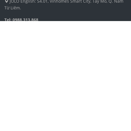
JOLO English: S4.01, Vinhomes Smart City, Tây Mỗ, Q. Nam
Từ Liêm.
Tel: 0988.313.868
GLN English: Tầng 12 toà nhà Handico, KĐT mới Mễ Trì,
Nam Từ Liêm.
Tel: 024.2260.1622
GLN English: Tầng 4, Tòa nhà Coalimex, 33 Tràng Thi.
Tel: 024.6652.6525
Chính sách & Quy định chung
Điều khoản sử dụng
Công ty TNHH Dịch vụ và Phát triển Giáo dục Toàn Cầu 
Địa chỉ: Số 4 ngõ 54, phố Nguyễn Thị Định, phường Trun
Điện thoại: 024.3555.8271
Email: cs@jolo.edu.vn
Số chứng nhận ĐKKD: 0106305989 do Sở Kế Hoạch và Đầ