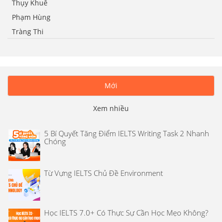
Thụy Khuê
Phạm Hùng
Tràng Thi
Mới
Xem nhiều
5 Bí Quyết Tăng Điểm IELTS Writing Task 2 Nhanh
Chóng
Từ Vựng IELTS Chủ Đề Environment
Học IELTS 7.0+ Có Thực Sự Cần Học Mẹo Không?