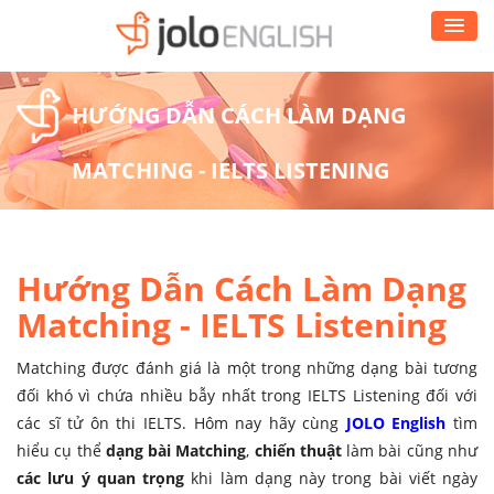
HƯỚNG DẪN CÁCH LÀM DẠNG
MATCHING - IELTS LISTENING
Hướng Dẫn Cách Làm Dạng
Matching - IELTS Listening
Matching được đánh giá là một trong những dạng bài tương
đối khó vì chứa nhiều bẫy nhất trong IELTS Listening đối với
các sĩ tử ôn thi IELTS.
Hôm nay hãy cùng
JOLO English
tìm
hiểu cụ thể
dạng bài Matching
,
chiến thuật
làm bài cũng như
các lưu ý quan trọng
khi làm dạng này trong bài viết ngày