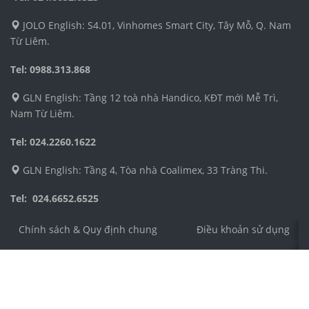
JOLO English: S4.01, Vinhomes Smart City, Tây Mỗ, Q. Nam
Từ Liêm.
Tel: 0988.313.868
GLN English: Tầng 12 toà nhà Handico, KĐT mới Mễ Trì,
Nam Từ Liêm.
Tel: 024.2260.1622
GLN English: Tầng 4, Tòa nhà Coalimex, 33 Tràng Thi.
Tel: 024.6652.6525
Chính sách & Quy định chung
Điều khoản sử dụng
Công ty TNHH Dịch vụ và Phát triển Giáo dục Toàn Cầu 
Địa chỉ: Số 4 ngõ 54, phố Nguyễn Thị Định, phường Trun
Điện thoại: 024.3555.8271
Email: cs@jolo.edu.vn