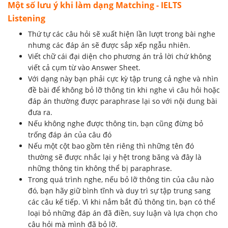
Một số lưu ý khi làm dạng Matching - IELTS
Listening
Thứ tự các câu hỏi sẽ xuất hiện lần lượt trong bài nghe
nhưng các đáp án sẽ được sắp xếp ngẫu nhiên.
Viết chữ cái đại diện cho phương án trả lời chứ không
viết cả cụm từ vào Answer Sheet.
Với dạng này bạn phải cực kỳ tập trung cả nghe và nhìn
đề bài để không bỏ lỡ thông tin khi nghe vì câu hỏi hoặc
đáp án thường được paraphrase lại so với nội dung bài
đưa ra.
Nếu không nghe được thông tin, bạn cũng đừng bỏ
trống đáp án của câu đó
Nếu một cột bao gồm tên riêng thì những tên đó
thường sẽ được nhắc lại y hệt trong băng và đây là
những thông tin không thể bị paraphrase.
Trong quá trình nghe, nếu bỏ lỡ thông tin của câu nào
đó, bạn hãy giữ bình tĩnh và duy trì sự tập trung sang
các câu kế tiếp. Vì khi nắm bắt đủ thông tin, bạn có thể
loại bỏ những đáp án đã điền, suy luận và lựa chọn cho
câu hỏi mà mình đã bỏ lỡ.