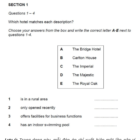
Lưu ý:
Trong dạng này, mỗi đáp án chỉ xuất hiện một lần nên ví