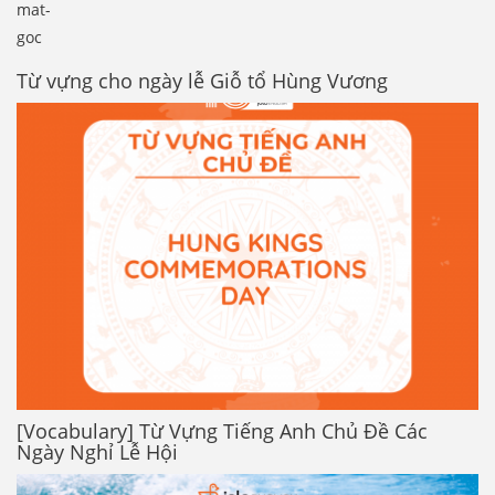
mat-
goc
Từ vựng cho ngày lễ Giỗ tổ Hùng Vương
[Vocabulary] Từ Vựng Tiếng Anh Chủ Đề Các
Ngày Nghỉ Lễ Hội