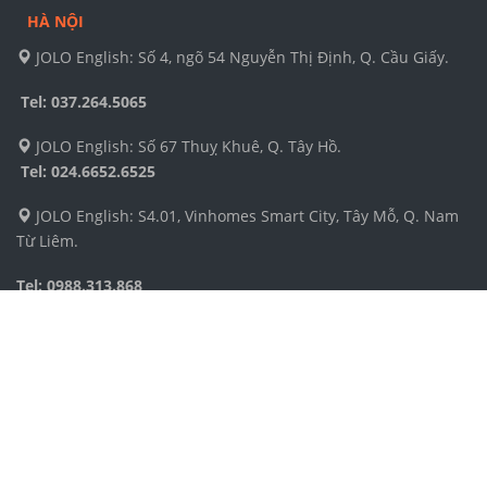
HÀ NỘI
JOLO English: Số 4, ngõ 54 Nguyễn Thị Định, Q. Cầu Giấy.
Tel: 037.264.5065
JOLO English: Số 67 Thuỵ Khuê, Q. Tây Hồ.
Tel:
024.6652.6525
JOLO English: S4.01, Vinhomes Smart City, Tây Mỗ, Q. Nam
Từ Liêm.
Tel: 0988.313.868
GLN English: Tầng 12 toà nhà Handico, KĐT mới Mễ Trì,
Nam Từ Liêm.
Tel: 024.2260.1622
GLN English: Tầng 4, Tòa nhà Coalimex, 33 Tràng Thi.