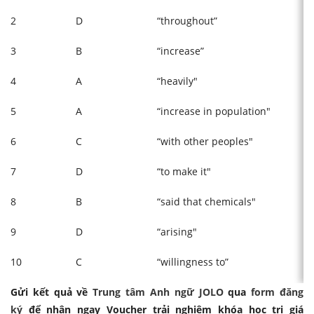
2
D
“throughout”
3
B
“increase”
4
A
“heavily"
5
A
“increase in population"
6
C
“with other peoples"
7
D
“to make it"
8
B
“said that chemicals"
9
D
“arising"
10
C
“willingness to”
Gửi kết quả về
Trung tâm Anh ngữ JOLO
qua
form đăng
ký
để nhận ngay Voucher trải nghiệm khóa học trị giá