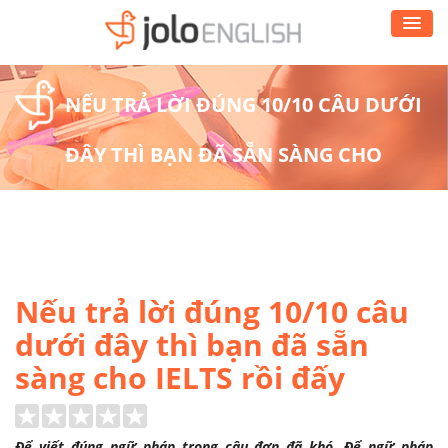
NẾU TRẢ LỜI ĐÚNG 10/10 CÂU DƯỚI
ĐÂY THÌ BẠN ĐÃ SẴN SÀNG CHO
IELTS RỒI ĐẤY
Nếu trả lời đúng 10/10 câu
dưới đây thì bạn đã sẵn
sàng cho IELTS rồi đấy
Để viết đúng ngữ pháp trong câu đơn đã khó. Để ngữ pháp