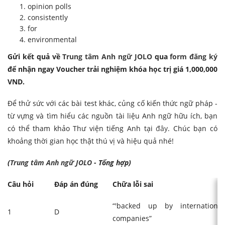
opinion polls
consistently
for
environmental
Gửi kết quả về
Trung tâm Anh ngữ JOLO
qua
form đăng ký
để nhận ngay Voucher trải nghiệm khóa học trị giá 1,000,000
VND.
Để thử sức với các bài test khác, củng cố kiến thức ngữ pháp -
từ vựng và tìm hiểu các nguồn tài liệu Anh ngữ hữu ích, bạn
có thể tham khảo Thư viện tiếng Anh tại
đây
. Chúc bạn có
khoảng thời gian học thật thú vị và hiệu quả nhé!
(
Trung tâm Anh ngữ JOLO
- Tổng hợp)
Câu hỏi
Đáp án đúng
Chữa lỗi sai
“'backed up by internationa
1
D
companies”