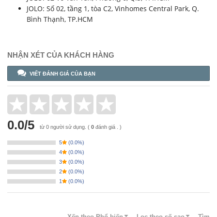
JOLO: Số 02, tầng 1, tòa C2, Vinhomes Central Park, Q.
Bình Thạnh, TP.HCM
NHẬN XÉT CỦA KHÁCH HÀNG
VIẾT ĐÁNH GIÁ CỦA BẠN
0.0
/
5
từ
0
người sử dụng.
(
0
đánh giá . )
5
(
0.0%
)
4
(
0.0%
)
3
(
0.0%
)
2
(
0.0%
)
1
(
0.0%
)
Xếp theo
Phổ biến
Lọc theo số sao
Tìm