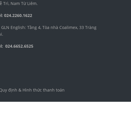
ễ Trì, Nam Từ Liêm.
l: 024.2260.1622
GLN English: Tầng 4, Tòa nhà Coalimex, 33 Tràng
i.
el: 024.6652.6525
Quy định & Hình thức thanh toán