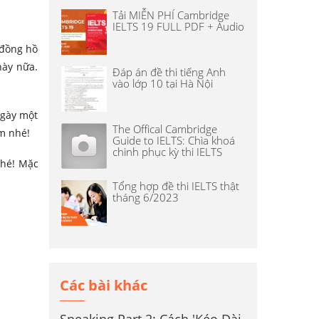
Tải MIỄN PHÍ Cambridge
IELTS 19 FULL PDF + Audio
 đồng hồ
này nữa.
Đáp án đề thi tiếng Anh
vào lớp 10 tại Hà Nội
ngày một
The Offical Cambridge
am nhé!
Guide to IELTS: Chìa khoá
chinh phục kỳ thi IELTS
nhé! Mặc
Tổng hợp đề thi IELTS thật
tháng 6/2023
Các bài khác