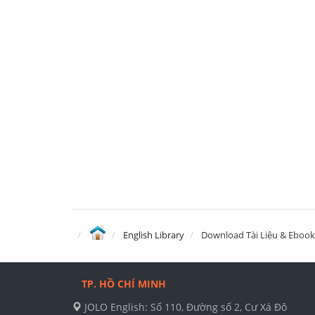
English Library
Download Tài Liệu & Ebook
TP. HỒ CHÍ MINH
JOLO English: Số 110, Đường số 2, Cư Xá Đô