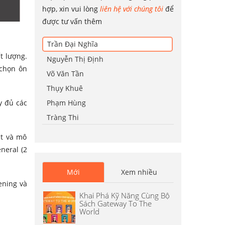
hợp, xin vui lòng
liên hệ với chúng tôi
để
được tư vấn thêm
Trần Đại Nghĩa
t lượng.
Nguyễn Thị Định
 chọn ôn
Võ Văn Tần
Thụy Khuê
Phạm Hùng
y đủ các
Tràng Thi
ật và mô
neral (2
Mới
Xem nhiều
ening và
Khai Phá Kỹ Năng Cùng Bộ
Sách Gateway To The
World