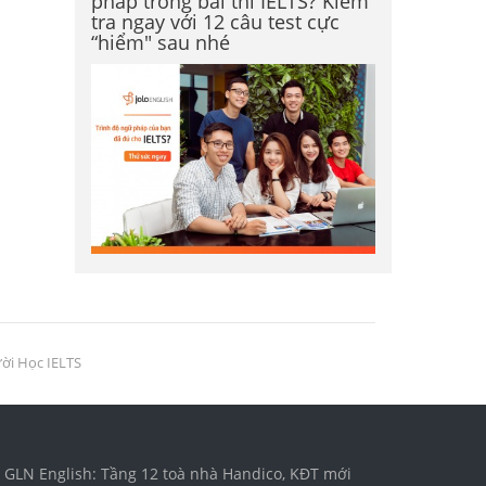
pháp trong bài thi IELTS? Kiểm
tra ngay với 12 câu test cực
“hiểm" sau nhé
ười Học IELTS
GLN English: Tầng 12 toà nhà Handico, KĐT mới