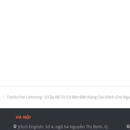
Tactics For Listening - 3 Cấp Độ Từ Cơ Bản Đến Nâng Cao Dành Cho Ng
HÀ NỘI
JOLO English: Số 4, ngõ 54 Nguyễn Thị Định, Q.