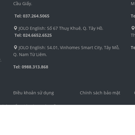
Cầu Giấy.
M
Tel: 037.264.5065
Te
JOLO English: Số 67 Thuỵ Khuê, Q. Tây Hồ.
Tel:
024.6652.6525
Th
JOLO English: S4.01, Vinhomes Smart City, Tây Mỗ,
T
Q. Nam Từ Liêm.
.
Tel: 0988.313.868
Điều khoản sử dụng
Chính sách bảo mật
Phát triển Giáo dục Toàn Cầu JOLO
ố Nguyễn Thị Định, phường Trung Hòa, quận Cầu Giấy, TP Hà Nội
1
6305989 do Sở Kế Hoạch và Đầu Tư Thành phố Hà Nội cấp.