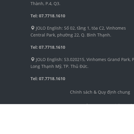
Thành, P.4, Q3.
Tel: 07.7718.1610
JOLO English: Số 02, tầng 1, tòa C2, Vinhomes
Central Park, phường 22, Q. Bình Thạnh.
Tel: 07.7718.1610
JOLO English: S3.020215, Vinhomes Grand Park, P
Long Thạnh Mỹ, TP. Thủ Đức.
Tel: 07.7718.1610
Chính sách & Quy định chung
Công ty TNHH Dịch vụ và 
Địa chỉ: Số 4 ngõ 54, ph
Điện thoại: 024.3555.827
Email: cs@jolo.edu.vn
Số chứng nhận ĐKKD: 010