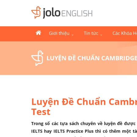
Giới thiệu
Tin tức
Các Khóa 
LUYỆN ĐỀ CHUẨN CAMBRIDGE 
Luyện Đề Chuẩn Cambri
Test
Trong số các tựa sách chuyên về luyện đề được
IELTS hay IELTS Practice Plus thì có thêm một tà