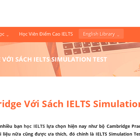
Học
Học Viên Điểm Cao IELTS
English Library
VỚI SÁCH IELTS SIMULATION TEST
dge Với Sách IELTS Simulatio
 nhiều bạn
học IELTS
lựa chọn hiện nay như bộ Cambridge Prac
i liệu nữa cũng được ưa thích, đó chính là IELTS Simulation Te