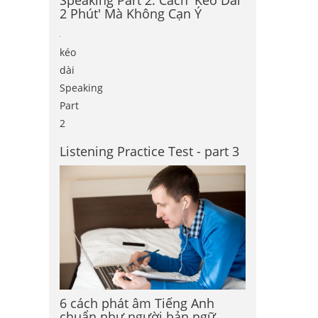
Speaking Part 2: Cách 'Kéo Dài
2 Phút' Mà Không Cạn Ý
kéo
dài
Speaking
Part
2
Listening Practice Test - part 3
6 cách phát âm Tiếng Anh
chuẩn như người bản ngữ