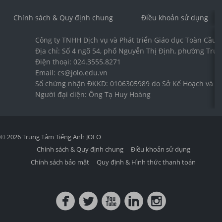
Chính sách & Quy định chung
Điều khoản sử dụng
Công ty TNHH Dịch vụ và Phát triển Giáo dục Toàn Cầu 
Địa chỉ: Số 4 ngõ 54, phố Nguyễn Thị Định, phường Trun
Điện thoại: 024.3555.8271
Email: cs@jolo.edu.vn
Số chứng nhận ĐKKD: 0106305989 do Sở Kế Hoạch và Đầ
Người đại diện: Ông Tạ Huy Hoàng
© 2026 Trung Tâm Tiếng Anh JOLO
Chính sách & Quy định chung
Điều khoản sử dụng
Chính sách bảo mật
Quy định & Hình thức thanh toán
circlefacebook
circletwitterbird
circleyoutube
circlelinkedin
circleinstagram