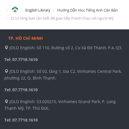
English Library
Hướng Dẫn Học Tiếng Anh Căn Bản
22 từ lóng bạn cần biết để giao tiếp thành thạo với người Mỹ
TP. HỒ CHÍ MINH
JOLO English: Số 110, Đường số 2, Cư Xá Đô Thành, P.4, Q3.
Tel: 07.7718.1610
JOLO English: Số 02, tầng 1, tòa C2, Vinhomes Central Park,
phường 22, Q. Bình Thạnh.
Tel: 07.7718.1610
JOLO English: S3.020215, Vinhomes Grand Park, P. Long
Thạnh Mỹ, TP. Thủ Đức.
Tel: 07.7718.1610