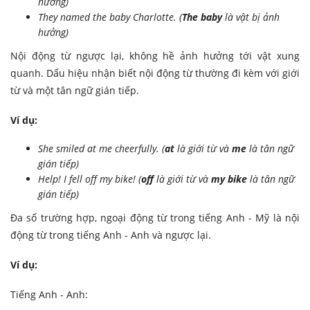
hưởng)
They named the baby Charlotte. (
The baby
là vật bị ảnh
hưởng)
Nội động từ ngược lại, không hề ảnh hưởng tới vật xung
quanh. Dấu hiệu nhận biết nội động từ thường đi kèm với giới
từ và một tân ngữ gián tiếp.
Ví dụ:
She smiled at me cheerfully. (
at
là giới từ và
me
là tân ngữ
gián tiếp)
Help! I fell off my bike! (
off
là giới từ và
my bike
là tân ngữ
gián tiếp)
Đa số trường hợp, ngoại động từ trong tiếng Anh - Mỹ là nội
động từ trong tiếng Anh - Anh và ngược lại.
Ví dụ:
Tiếng Anh - Anh: