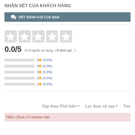
NHẬN XÉT CỦA KHÁCH HÀNG
VIẾT ĐÁNH GIÁ CỦA BẠN
0.0
/
5
từ
0
người sử dụng.
(
0
đánh giá . )
5
(
0.0%
)
4
(
0.0%
)
3
(
0.0%
)
2
(
0.0%
)
1
(
0.0%
)
Xếp theo
Phổ biến
Lọc theo số sao
Tìm
Hiện chưa có review nào.