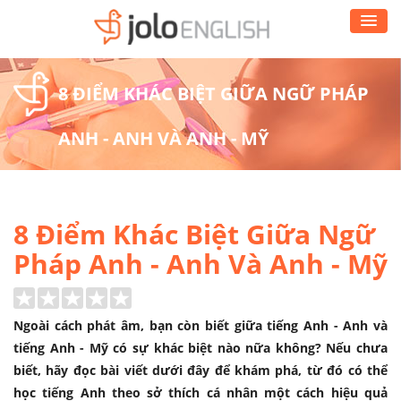
8 ĐIỂM KHÁC BIỆT GIỮA NGỮ PHÁP
ANH - ANH VÀ ANH - MỸ
8 Điểm Khác Biệt Giữa Ngữ
Pháp Anh - Anh Và Anh - Mỹ
Ngoài cách phát âm, bạn còn biết giữa tiếng Anh - Anh và
tiếng Anh - Mỹ có sự khác biệt nào nữa không? Nếu chưa
biết, hãy đọc bài viết dưới đây để khám phá, từ đó có thể
học tiếng Anh theo sở thích cá nhân một cách hiệu quả